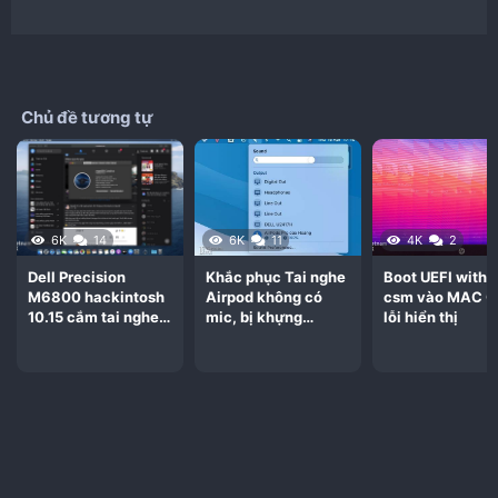
Chủ đề tương tự
6K
14
6K
11
4K
2
Dell Precision
Khắc phục Tai nghe
Boot UEFI witho
M6800 hackintosh
Airpod không có
csm vào MAC O
10.15 cắm tai nghe
mic, bị khựng
lỗi hiển thị
vào bị rè
Bigsur 11.1 card intel
8260NGW