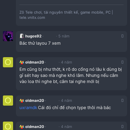
Zô Tele chơi, tài nguyên thiết kế, game mobile, PC |
tele.vnitx.com
hugos92
5 năm
Bác thử layou 7 xem
O
oldman20
4 năm
Em cũng bị như thớt, k rõ do cổng nó lâu k dùng bị
gỉ sét hay sao mà nghe khó lắm. Nhưng nếu cắm
vào loa thì nghe bt, cắm tai nghe mới bị
O
oldman20
4 năm
uxramdk
Cái đó chỉ để chọn type thôi mà bác
O
oldman20
4 năm