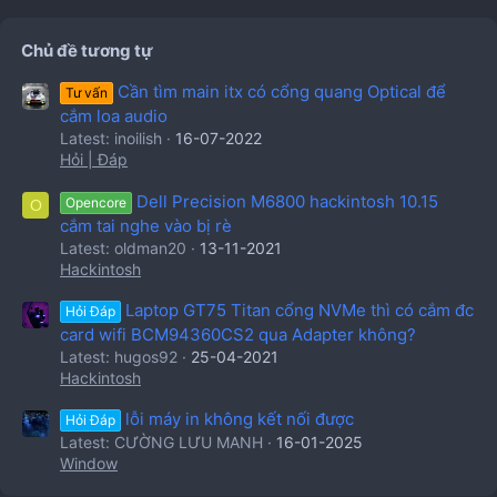
Chủ đề tương tự
Cần tìm main itx có cổng quang Optical để
Tư vấn
cắm loa audio
Latest: inoilish
16-07-2022
Hỏi | Đáp
Dell Precision M6800 hackintosh 10.15
Opencore
O
cắm tai nghe vào bị rè
Latest: oldman20
13-11-2021
Hackintosh
Laptop GT75 Titan cổng NVMe thì có cắm đc
Hỏi Đáp
card wifi BCM94360CS2 qua Adapter không?
Latest: hugos92
25-04-2021
Hackintosh
lỗi máy in không kết nối được
Hỏi Đáp
Latest: CƯỜNG LƯU MANH
16-01-2025
Window