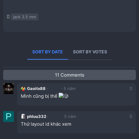
T
jack 3.5 mm
a
g
s
SORT BY DATE
SORT BY VOTES
11 Comments
Gaoitx88
5 năm
Mình cũng bị thế
P
phluu332
5 năm
Thử layout id khác xem