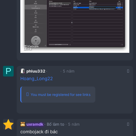
P
phluu332
5 năm
Hoang_Long22
You must be registered for see links
uxramdk
Bố làm to
5 năm
combojack đi bác