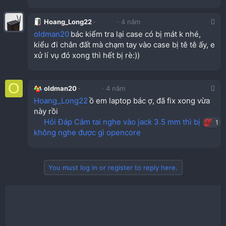
Hoang_Long22
4 năm
oldman20
bác kiểm tra lại case có bị mát k nhé,
kiểu đi chân đất mà chạm tay vào case bị tê tê ấy, e
xử lí vụ đó xong thì hết bị rè:))
O
oldman20
4 năm
Hoang_Long22
ồ em laptop bác ợ, đã fix xong vừa
này rồi
Hỏi Đáp Cắm tai nghe vào jack 3.5 mm thì bị rè,
1
không nghe được gì opencore
You must log in or register to reply here.