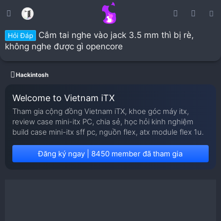
Cắm tai nghe vào jack 3.5 mm thì bị rè,
Hỏi Đáp
không nghe được gì opencore
Hackintosh
Welcome to Vietnam iTX
Tham gia cộng đồng Vietnam iTX, khoe góc máy itx,
review case mini-itx PC, chia sẻ, học hỏi kinh nghiệm
build case mini-itx sff pc, nguồn flex, atx module flex 1u.
Đăng ký ngay | 8450 member đã tham gia