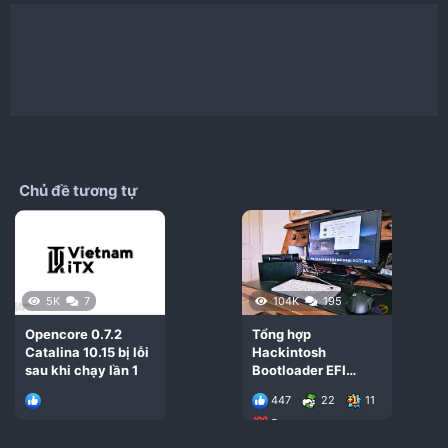
Chủ đề tương tự
5K
7
104K
195
Opencore 0.7.2
Tổng hợp
Catalina 10.15 bị lỗi
Hackintosh
sau khi chạy lần 1
Bootloader EFI
Desktop & Laptop
447
22
11
2020
5