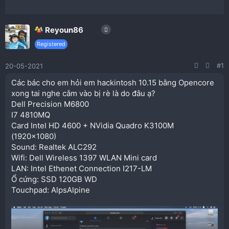
Reyoun86
Registered
#1
20-05-2021
Các bác cho em hỏi em hackintosh 10.15 bằng Opencore
xong tai nghe cắm vào bị rè là do đâu ạ?
Dell Precision M6800
I7 4810MQ
Card Intel HD 4600 + NVidia Quadro K3100M
(1920×1080)
Sound: Realtek ALC292
Wifi: Dell Wireless 1397 WLAN Mini card
LAN: Intel Ethenet Connection I217-LM
Ổ cứng: SSD 120GB WD
Touchpad: AlpsAlpine