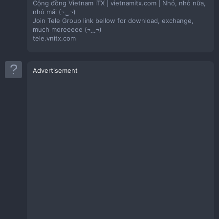
Cộng đồng Vietnam iTX | vietnamitx.com | Nhỏ, nhỏ nữa,
nhỏ mãi (¬‿¬)
Join Tele Group link bellow for download, exchange,
much moreeeee (¬‿¬)
tele.vnitx.com
Advertisement