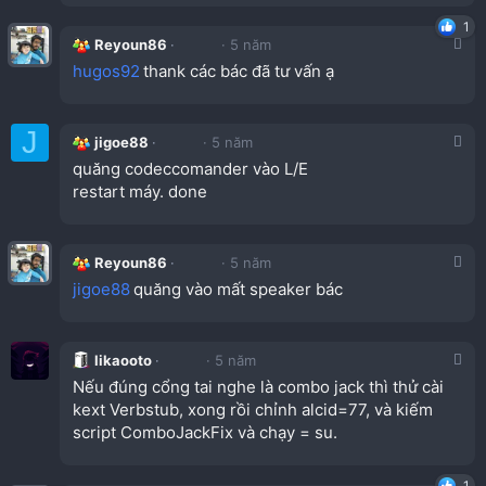
1
Reyoun86
5 năm
hugos92
thank các bác đã tư vấn ạ
J
jigoe88
5 năm
quăng codeccomander vào L/E
restart máy. done
Reyoun86
5 năm
jigoe88
quăng vào mất speaker bác
likaooto
5 năm
Nếu đúng cổng tai nghe là combo jack thì thử cài
kext Verbstub, xong rồi chỉnh alcid=77, và kiếm
script ComboJackFix và chạy = su.
1