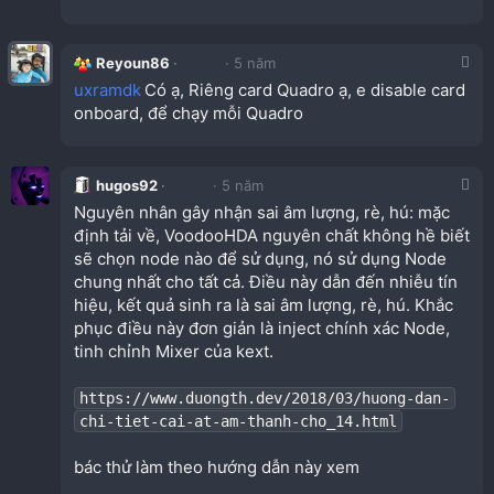
Reyoun86
5 năm
uxramdk
Có ạ, Riêng card Quadro ạ, e disable card
onboard, để chạy mỗi Quadro
hugos92
5 năm
Nguyên nhân gây nhận sai âm lượng, rè, hú: mặc
định tải về, VoodooHDA nguyên chất không hề biết
sẽ chọn node nào để sử dụng, nó sử dụng Node
chung nhất cho tất cả. Điều này dẫn đến nhiễu tín
hiệu, kết quả sinh ra là sai âm lượng, rè, hú. Khắc
phục điều này đơn giản là inject chính xác Node,
tinh chỉnh Mixer của kext.
https://www.duongth.dev/2018/03/huong-dan-
chi-tiet-cai-at-am-thanh-cho_14.html
bác thử làm theo hướng dẫn này xem