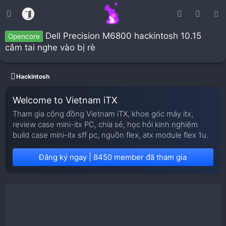
Dell Precision M6800 hackintosh 10.15
Opencore
cắm tai nghe vào bị rè
Hackintosh
Welcome to Vietnam iTX
Tham gia cộng đồng Vietnam iTX, khoe góc máy itx,
review case mini-itx PC, chia sẻ, học hỏi kinh nghiệm
build case mini-itx sff pc, nguồn flex, atx module flex 1u.
Đăng ký ngay | 8450 member đã tham gia