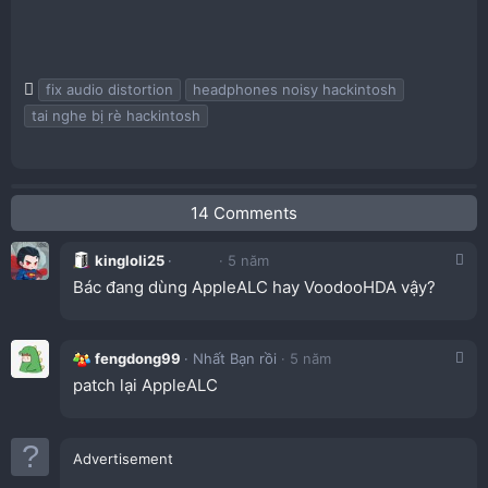
T
fix audio distortion
headphones noisy hackintosh
a
tai nghe bị rè hackintosh
g
s
14 Comments
kingloli25
5 năm
Bác đang dùng AppleALC hay VoodooHDA vậy?
fengdong99
Nhất Bạn rồi
5 năm
patch lại AppleALC
Advertisement