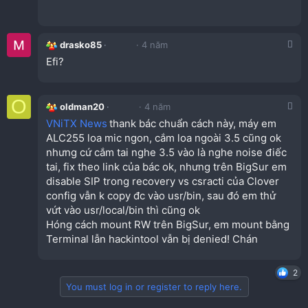
drasko85
4 năm
Efi?
O
oldman20
4 năm
VNiTX News
thank bác chuẩn cách này, máy em
ALC255 loa mic ngon, cắm loa ngoài 3.5 cũng ok
nhưng cứ cắm tai nghe 3.5 vào là nghe noise điếc
tai, fix theo link của bác ok, nhưng trên BigSur em
disable SIP trong recovery vs csracti của Clover
config vẫn k copy đc vào usr/bin, sau đó em thử
vứt vào usr/local/bin thì cũng ok
Hóng cách mount RW trên BigSur, em mount bằng
Terminal lẫn hackintool vẫn bị denied! Chán
2
You must log in or register to reply here.