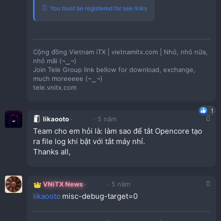
You must be registered for see links
Cộng đồng Vietnam iTX | vietnamitx.com | Nhỏ, nhỏ nữa,
nhỏ mãi (¬‿¬)
Join Tele Group link bellow for download, exchange,
much moreeeee (¬‿¬)
tele.vnitx.com
1
likaooto
5 năm
Team cho em hỏi là: làm sao để tắt Opencore tạo
ra file log khi bật với tắt máy nhỉ.
Thanks all,
VNiTX News
5 năm
likaooto
misc-debug-target=0