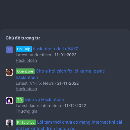
Chủ đề tương tự
hackintosh dell e5470
Hỏi Đáp
V
Latest: vuducthien
11-01-2023
Hackintosh
Cho e hỏi cách fix lỗi kernel panic
Opencore
hackintosh
Latest: VNiTX News
21-11-2022
Hackintosh
Dịch vụ Hackintosh
TQ
Latest: luutruinternetma
11-12-2022
Thương gia
Lỗi tạm thời chưa có mạng internet khi cài
Khắc phục
đặt hackintosh trên laptop pc