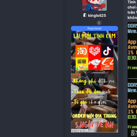
kingloli25
Registered