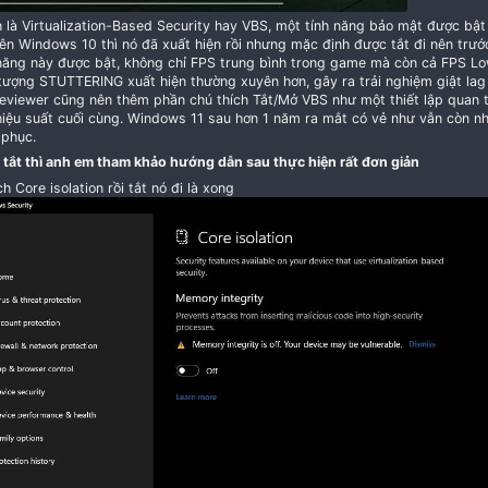
Chính là Virtualization-Based Security hay VBS, một 
11. Trên Windows 10 thì nó đã xuất hiện rồi nhưng mặc 
tính năng này được bật, không chỉ FPS trung bình tr
hiện tượng STUTTERING xuất hiện thường xuyên hơn, gây
các reviewer cũng nên thêm phần chú thích Tắt/Mở VBS
đến hiệu suất cuối cùng. Windows 11 sau hơn 1 năm r
khắc phục.
Cách tắt thì anh em tham khảo hướng dẫn sau thực hiệ
Search Core isolation rồi tắt nó đi là xong