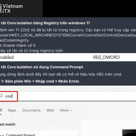
Cách tắt Core isolation bằng Registry trên windows 11
Mặc định win 11 22h2 nó đã bị tắt từ trong registry. 
Computer\HKEY_LOCAL_MACHINE\SYSTEM\CurrentContro
nforcedCodeIntegrity