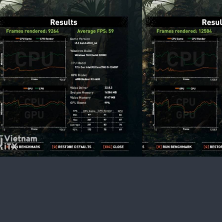
Bước 2: Nhập dòng lệnh bcdedit /set hypervisorlaunch
máy​
Thành quả sau khi tắt các tính năng làm giảm hiệu nă