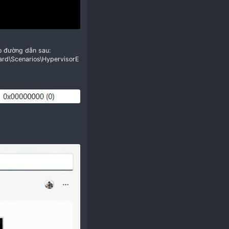
​
Các bạn có thể truy cập vào đường dẫn sau:
lSet\Control\DeviceGuard\Scenarios\HypervisorE