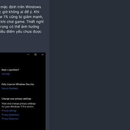
tính năng bảo mật được bật mặc định trên Windows
định được tắt đi nên trước giờ không ai để ý. Khi
ong game mà còn cả FPS Low 1% cũng bị giảm mạnh,
 ra trải nghiệm giật lag khi chơi game. Thiết nghĩ
 như một thiết lập quan trọng có thể ảnh hưởng
a mắt có vẻ như vẫn còn nhiều điểm yếu chưa được
n rất đơn giản​