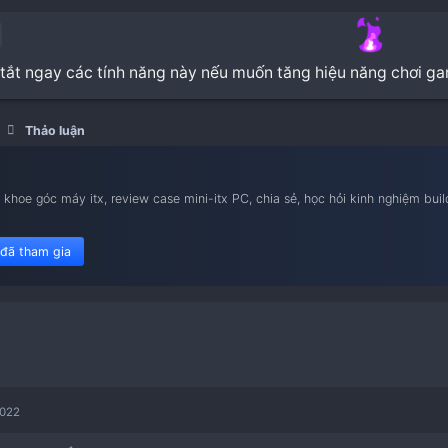
ndows 11 tắt ngay các tính năng này nếu muốn tă
Build iTX
Thảo luận
nam iTX
ietnam iTX, khoe góc máy itx, review case mini-itx PC, chia sẻ,
le flex 1u.
450 member đã tham gia