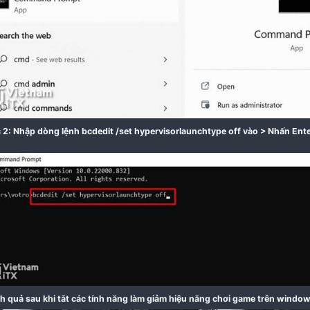
và đặt Enable thành số 0
việc này sẽ tắt nó từ trong registry luôn
Cách tắt Core isolation s
ử dụng Command Prompt
Sử dụng dòng lệnh dưới đây thì bạn đã có thể vô hiệu
Bước 1:
Bấm phím
Win
> Nhập
cmd
> Nhấn
Enter.