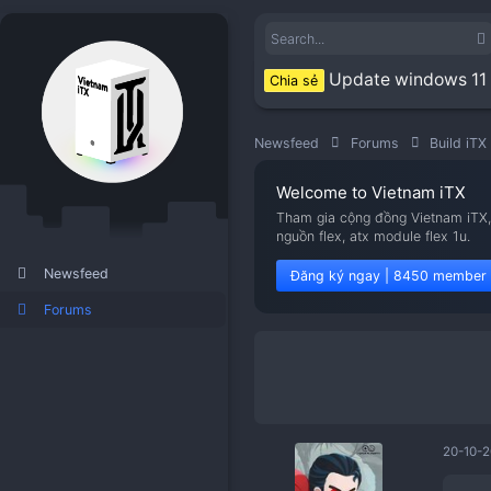
Update wi
Chia sẻ
Newsfeed
Forums
Welcome to Viet
Tham gia cộng đồng V
nguồn flex, atx modu
Newsfeed
Đăng ký ngay | 8
Forums