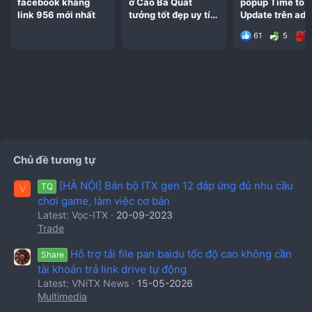
facebook kháng
ở Cao Bá Quát
popup Time to
link 956 mới nhất
tưởng tốt đẹp uy tín
Update trên ad
chất lượng quá thất
photoshop beta
61
5
vọng
giản nhất
Chủ đề tương tự
[HÀ NỘI] Bán bộ ITX gen 12 đáp ứng đủ nhu cầu
TQ
V
chơi game, làm việc cơ bản
Latest: Vọc-ITX
20-09-2023
Trade
Hỗ trợ tải file pan baidu tốc độ cao không cần
Share
tài khoản trả link drive tự động
Latest: VNiTX News
15-05-2026
Multimedia