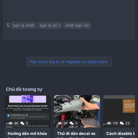
T
bạn là nhất
bạn là số 1
nhất bạn rồi
a
g
s
You must log in or register to reply here.
Chủ đề tương tự
3K
0
3K
0
11K
23
Hướng dẫn mở khóa
Thử đi dán decal xe
Cách disable tắ