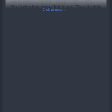
Click to expand...
Đáp trả lại câu nói trên bằng cách ngầu nhất và duy
nhất với mẫu 10 câu nói sau​
Không bạn nhầm, tôi không phải nhất, tôi là đặc biệt
Không lẽ tôi bằng bạn.
Chỉ có bạn là bét thôi.
Tôi mà là thứ high thì không ai chủ nhật.
Mình là nhất thì bạn là giải đặc biệt rồi, bạn đặc biệt
rồi.
Không lẽ tôi lại cùng đẳng cấp với bạn.
Tôi thua mỗi bạn thôi đấy, cho bạn nhất, tôi nhì
Tôi không phải tên là Nhất, đến cả tên tôi bạn nói
còn líu thì trình bạn sao đủ nói chuyện với tôi.