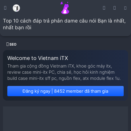
Top 10 cách đáp trả phản dame câu nói Bạn là nhất,
nhất bạn rồi
SEO
Welcome to Vietnam iTX
Tham gia cộng đồng Vietnam iTX, khoe góc máy itx,
review case mini-itx PC, chia sẻ, học hỏi kinh nghiệm
build case mini-itx sff pc, nguồn flex, atx module flex 1u.
Đăng ký ngay | 8452 member đã tham gia