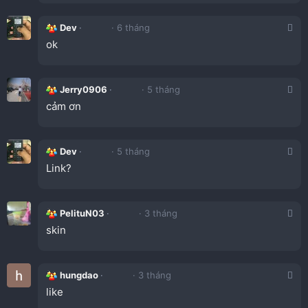
Dev
6 tháng
ok
Jerry0906
5 tháng
cảm ơn
Dev
5 tháng
Link?
PelituN03
3 tháng
skin
hungdao
3 tháng
like