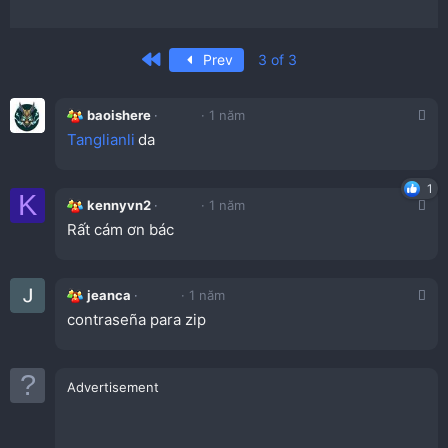
First
Prev
3 of 3
baoishere
1 năm
Tanglianli
da
1
K
kennyvn2
1 năm
Rất cám ơn bác
jeanca
1 năm
contraseña para zip
Advertisement