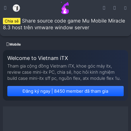
Share source code game Mu Mobile Miracle
Chia sẻ
8.3 host trên vmware window server
Mobile
Welcome to Vietnam iTX
Tham gia cộng đồng Vietnam iTX, khoe góc máy itx,
review case mini-itx PC, chia sẻ, học hỏi kinh nghiệm
build case mini-itx sff pc, nguồn flex, atx module flex 1u.
Đăng ký ngay | 8450 member đã tham gia