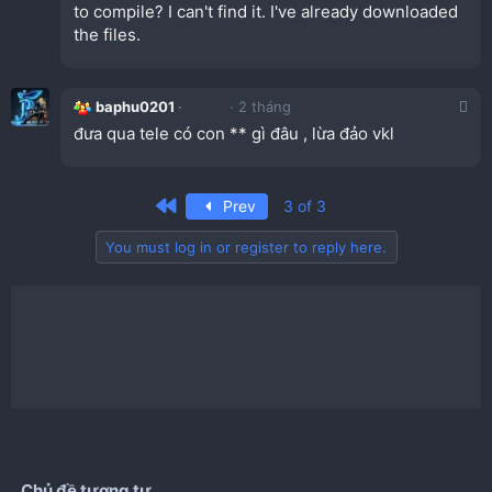
to compile? I can't find it. I've already downloaded
the files.
baphu0201
2 tháng
đưa qua tele có con ** gì đâu , lừa đảo vkl
First
Prev
3 of 3
You must log in or register to reply here.
Chủ đề tương tự