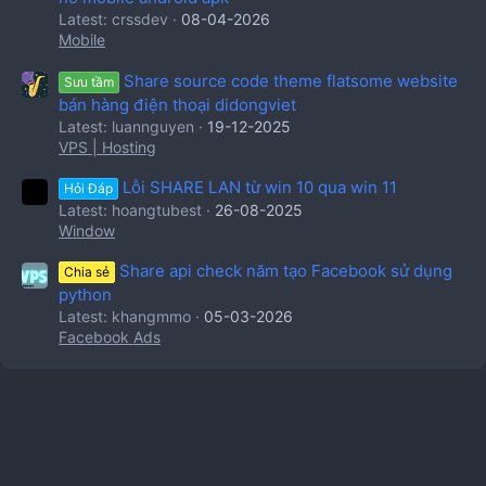
Latest: crssdev
08-04-2026
Mobile
Share source code theme flatsome website
Sưu tầm
bán hàng điện thoại didongviet
Latest: luannguyen
19-12-2025
VPS | Hosting
Lỗi SHARE LAN từ win 10 qua win 11
Hỏi Đáp
Latest: hoangtubest
26-08-2025
Window
Share api check năm tạo Facebook sử dụng
Chia sẻ
python
Latest: khangmmo
05-03-2026
Facebook Ads