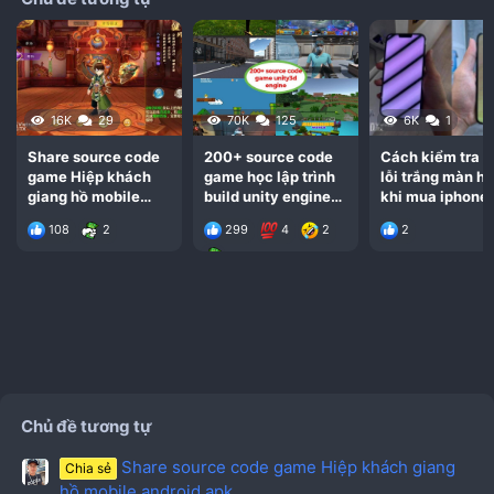
16K
29
70K
125
6K
1
Share source code
200+ source code
Cách kiểm tra t
game Hiệp khách
game học lập trình
lỗi trắng màn hì
giang hồ mobile
build unity engine
khi mua iphone 
android apk
3d
pro max
108
2
299
4
2
2
Chủ đề tương tự
Share source code game Hiệp khách giang
Chia sẻ
hồ mobile android apk