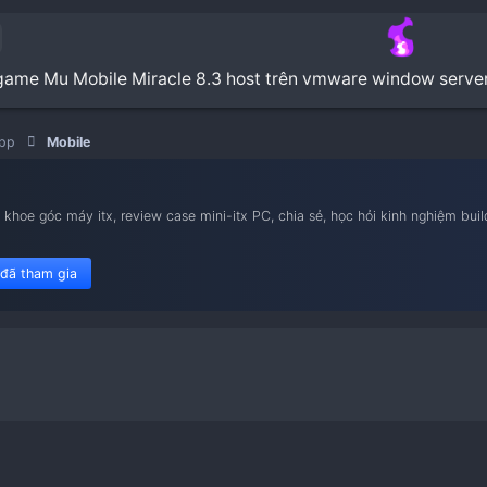
rce code game Mu Mobile Miracle 8.3 host trên 
Game | App
Mobile
nam iTX
ietnam iTX, khoe góc máy itx, review case mini-itx PC, chia sẻ,
le flex 1u.
450 member đã tham gia