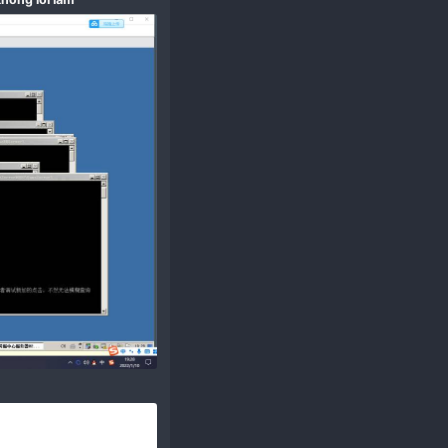
định trên server vmware không lỗi lầm​