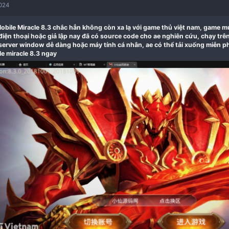
ast
31-01-2024
Mu Mobile Miracle 8.3 chắc hẳn không còn xa lạ với ga
trên điện thoại hoặc giả lập nay đã có source code ch
trên server window dễ dàng hoặc máy tính cá nhân, ae
mobile miracle 8.3 ngay​