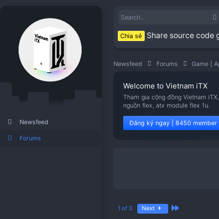
Share sou
Chia sẻ
Newsfeed
Forums
Welcome to Viet
Tham gia cộng đồng V
nguồn flex, atx modu
Newsfeed
Đăng ký ngay | 8
Forums