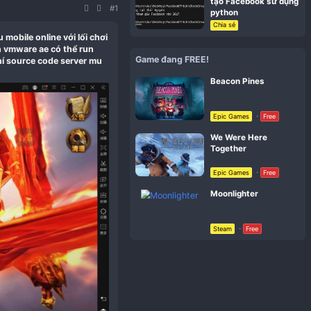
#1
me thủ việt nam, game mu mobile online với lối chơi
o ae nghiên cứu, chạy trên vmware ae có thể run
Gam
 có thể tải xuống miễn phí source code server mu