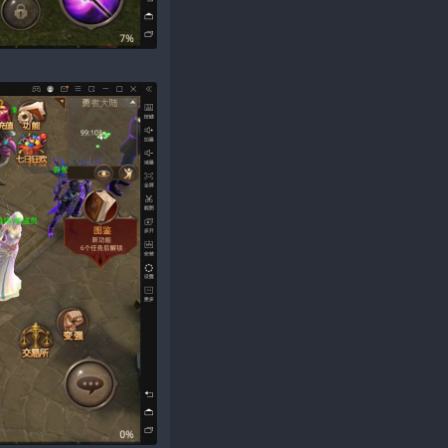
 nhà sản xuất game mu mobile miracle 8.3​