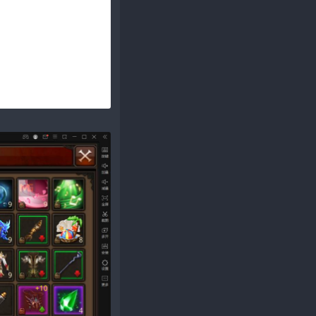
u mobile miracle 8.3​