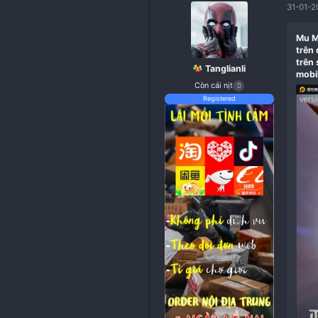
L
1 of 3
Next
Tanglianli
Còn cái nịt
Registered