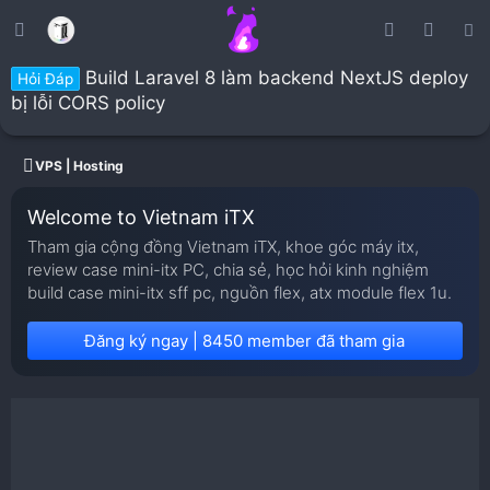
Build Laravel 8 làm backend NextJS deploy
Hỏi Đáp
bị lỗi CORS policy
VPS | Hosting
Welcome to Vietnam iTX
Tham gia cộng đồng Vietnam iTX, khoe góc máy itx,
review case mini-itx PC, chia sẻ, học hỏi kinh nghiệm
build case mini-itx sff pc, nguồn flex, atx module flex 1u.
Đăng ký ngay | 8450 member đã tham gia