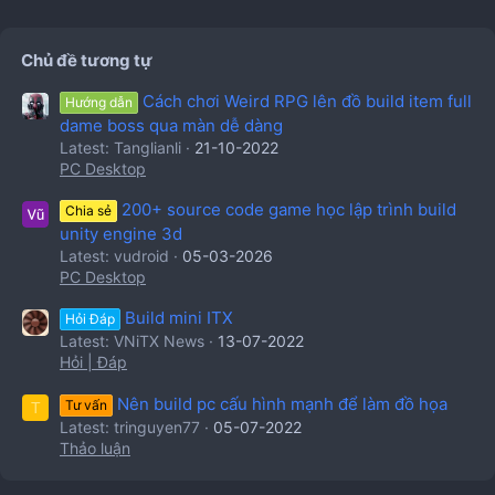
Chủ đề tương tự
Cách chơi Weird RPG lên đồ build item full
Hướng dẫn
dame boss qua màn dễ dàng
Latest: Tanglianli
21-10-2022
PC Desktop
200+ source code game học lập trình build
Chia sẻ
unity engine 3d
Latest: vudroid
05-03-2026
PC Desktop
Build mini ITX
Hỏi Đáp
Latest: VNiTX News
13-07-2022
Hỏi | Đáp
Nên build pc cấu hình mạnh để làm đồ họa
Tư vấn
T
Latest: tringuyen77
05-07-2022
Thảo luận