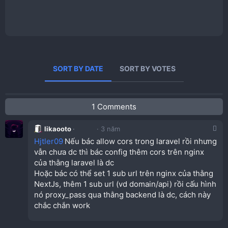
SORT BY DATE
SORT BY VOTES
1 Comments
likaooto
3 năm
Hjtler09
Nếu bác allow cors trong laravel rồi nhưng
vẫn chưa dc thì bác config thêm cors trên nginx
của thằng laravel là dc
Hoặc bác có thể set 1 sub url trên nginx của thằng
NextJs, thêm 1 sub url (vd domain/api) rồi cấu hình
nó proxy_pass qua thằng backend là dc, cách này
chắc chắn work