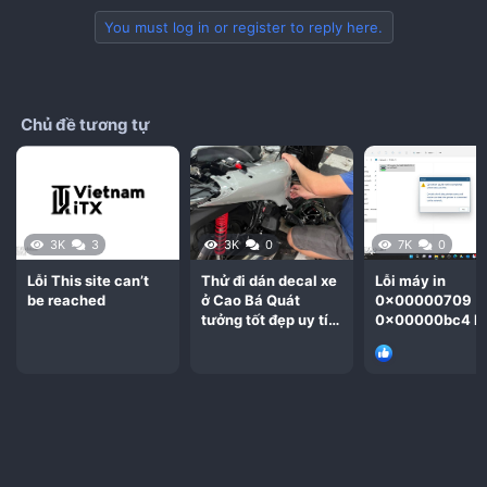
You must log in or register to reply here.
Chủ đề tương tự
3K
3
3K
0
7K
0
Lỗi This site can’t
Thử đi dán decal xe
Lỗi máy in
be reached
ở Cao Bá Quát
0x00000709
tưởng tốt đẹp uy tín
0x00000bc4 k
chất lượng quá thất
nâng cấp lên
vọng
window 11 22H2