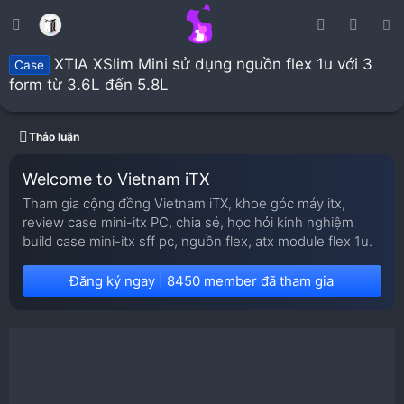
XTIA XSlim Mini sử dụng nguồn flex 1u với 3
Case
form từ 3.6L đến 5.8L
Thảo luận
Welcome to Vietnam iTX
Tham gia cộng đồng Vietnam iTX, khoe góc máy itx,
review case mini-itx PC, chia sẻ, học hỏi kinh nghiệm
build case mini-itx sff pc, nguồn flex, atx module flex 1u.
Đăng ký ngay | 8450 member đã tham gia