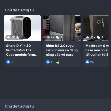
Chủ đề tương tự
6K
4
8K
2
10K
4
Share DIY in 3D
Rider R2 3.0 rượu
Meshroom S vỏ
Printed Mini ITX
cũ bình mới có đáng
case mới phiên
Case models form
nâng cấp vỏ case
tối ưu hơn từ S
1U A4 STL file
3
19
24
Chủ đề tương tự