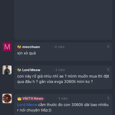
M
mocchuan
4 năm
xịn xò quá
Lord Meow
3 năm
con này rổ giá nhiu nhỉ ae ? mình muốn mua thì đặt
qua đâu h ? gắn vừa evga 3060ti mini ko ?
VNiTX News
3 năm
Lord Meow
cầm thước đo con 3060ti dài bao nhiêu
r nói chuyện tiếp:))