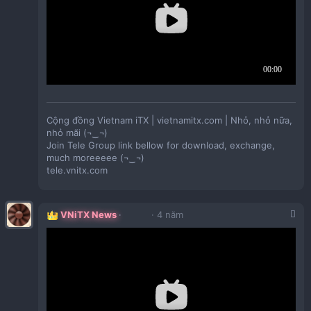
Cộng đồng Vietnam iTX | vietnamitx.com | Nhỏ, nhỏ nữa,
nhỏ mãi (¬‿¬)
Join Tele Group link bellow for download, exchange,
much moreeeee (¬‿¬)
tele.vnitx.com
VNiTX News
4 năm
Một chút nhồi nhét với vga 3 fan:))​