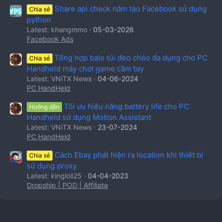
Share api check năm tạo Facebook sử dụng
Chia sẻ
python
Latest: khangmmo
05-03-2026
Facebook Ads
Tổng hợp balo túi đeo chéo đa dụng cho PC
Chia sẻ
Handheld máy chơi game cầm tay
Latest: VNiTX News
04-06-2024
PC HandHeld
Tối ưu hiệu năng battery life cho PC
Hướng dẫn
Handheld sử dụng Motion Assistant
Latest: VNiTX News
23-07-2024
PC HandHeld
Cách Ebay phát hiện ra location khi thiết bị
Chia sẻ
sử dụng proxy
Latest: kingloli25
04-04-2023
Dropship | POD | Affiliate