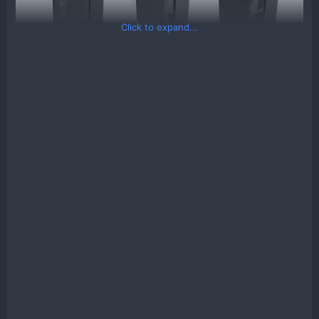
Click to expand...
Thông số kỹ thuật:
XTIA
S Form​
M Form​
L Form​
XSlim Mini
Kích
188 x 66 x
188 x 86 x
188 x 106 x
thước
295mm 3.6L
295mm 4.7L
295mm 5.8L
(DxRxC)
Hỗ trợ tản
45mm
65mm
85mm
CPU
Hỗ trợ
173 x 140 x
173 x 140 x
Không hỗ trợ
VGA dài
25mm (1 slot)
45mm (2 slot)
Side Fan
1
1
1
Nguồn hỗ
Flex 1U
Flex 1U
Flex 1U
trợ