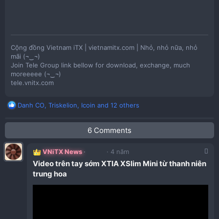
Tùy biến lắp thêm 1 fan 12cm bên mặt hông, trông khá dị
nhưng với case itx thì chấp nhận được​
Cộng đồng Vietnam iTX | vietnamitx.com | Nhỏ, nhỏ nữa, nhỏ
mãi (¬‿¬)
Join Tele Group link bellow for download, exchange, much
moreeeee (¬‿¬)
tele.vnitx.com
R
Danh CO
,
Triskelion
,
Icoin
and 12 others
e
a
6 Comments
c
t
i
VNiTX News
4 năm
o
Video trên tay sớm XTIA XSlim Mini từ thanh niên
n
trung hoa​
s
:
So sánh phiên bản Xproto trước đó, gọn gàng hơn hẳn,
tham khảo review
vỏ case Xtia Xproto Mini