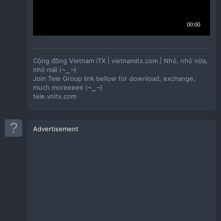
Cộng đồng Vietnam iTX | vietnamitx.com | Nhỏ, nhỏ nữa,
nhỏ mãi (¬‿¬)
Join Tele Group link bellow for download, exchange,
much moreeeee (¬‿¬)
tele.vnitx.com
Advertisement
Link taobao tham khảo mua vỏ case
To view the content, you need to
Sign In
or
Register
|
Đăng ký
hoặc
Đăng nhập
để xem nội dung.