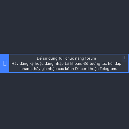
3 phương thức này. Hiện tại thì Genlogin đã hỗ trợ cả 3
phương thức này nhé anh em.
Để sử dụng full chức năng forum
Hãy đăng ký hoặc đăng nhập tài khoản. Để tương tác hỏi đáp
nhanh, hãy gia nhập các kênh Discord hoặc Telegram.
Cách thứ nhất - Disable Webrtc​
Theo mình thì phương thức này đơn giản nhất và giống
người dùng bình thường nhất. Chrome thì dùng
extension, firefox thì có thể vào config để disable. Trình
duyệt (các trang ebay, check fingerprint,...) sẽ không sử
dụng được các hàm hỗ trợ kết nối WEBRTC. Vì vậy không
thể kết nối tới Threatmetrix nên không detect được IP