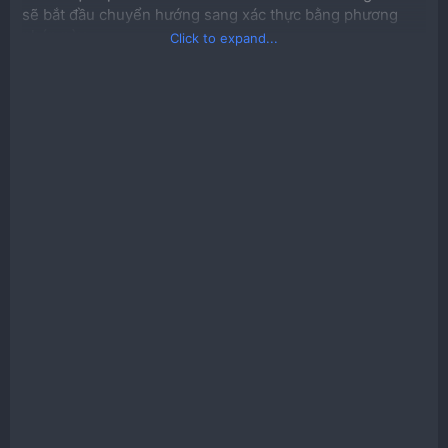
sẽ bắt đầu chuyển hướng sang xác thực bằng phương
pháp này
Click to expand...
Đầu tiên khi nhìn nhận vấn đề thì anh em team mình đoán
vấn đề nằm ở giao thức WebRTC. Sau khi thử chặn giao
thức WebRTC trên trình duyệt thấy không gặp vấn đề gì
thì anh em quyết định đi tìm hiểu sâu hơn. Đầu tiên mình
viết 1 plugin đơn giản để handle các yêu cầu sử dụng
giao thức WebRTC. Sau đó vào trang ebay.com và xem
log của trang này.