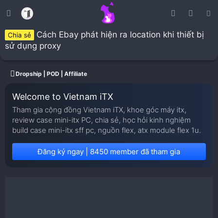
Cách Ebay phát hiện ra location khi thiết bị
Chia sẻ
sử dụng proxy
Dropship | POD | Affiliate
Welcome to Vietnam iTX
Tham gia cộng đồng Vietnam iTX, khoe góc máy itx,
review case mini-itx PC, chia sẻ, học hỏi kinh nghiệm
build case mini-itx sff pc, nguồn flex, atx module flex 1u.
Đăng ký ngay | 8450 member đã tham gia