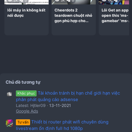
2K
0
3K
0
4K
1
kết nối tương ứng với IP kết nối vào server bằng session
này, sau đó lưu vào cơ sở dữ liệu (database). Cuối cùng ở
lỗi máy in không kết
Cheerdots 2
Lỗi Get an app t
Bước 3 ebay có thể kiểm tra session này tương ứng với IP
nối được
teardown chuột nhỏ
open this 'ms-
gọn phù hợp cho
gamebar' 'ms-
nào (bước này sẽ có thể thực hiện ở phía server ebay vì
dân văn phòng
gamingoverlay' 
ebay tự sinh ra session)
Chủ đề tương tự
Tài khoản tránh bị hạn chế giới hạn việc
Khắc phục
phân phát quảng cáo adsense
Latest: Hjtler09
13-11-2021
Bọn mình cũng tự dựng thử một con như ThreatMetrix để
Google Ads
thử xem có ghi nhận được ip thật của các trình duyệt
antidetect hay không.
Thiết bị router phát wifi chuyên dùng
Tư vấn
Kết quả là mình ghi nhận được IP của hầu hết các trình
livestream ổn định full hd 1080p
duyệt. Cùng tìm hiểu vì sao có trường hợp miss, trường