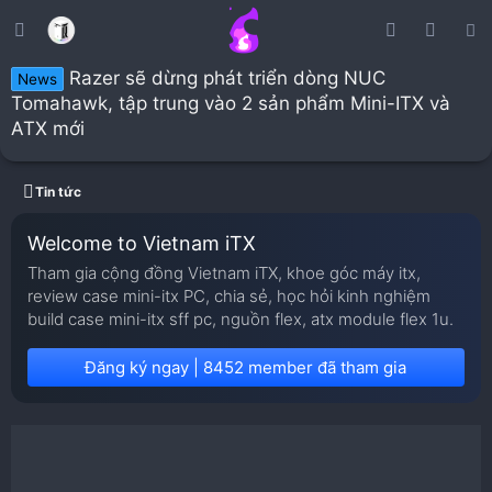
Razer sẽ dừng phát triển dòng NUC
News
Tomahawk, tập trung vào 2 sản phẩm Mini-ITX và
ATX mới
Tin tức
Welcome to Vietnam iTX
Tham gia cộng đồng Vietnam iTX, khoe góc máy itx,
review case mini-itx PC, chia sẻ, học hỏi kinh nghiệm
build case mini-itx sff pc, nguồn flex, atx module flex 1u.
Đăng ký ngay | 8452 member đã tham gia