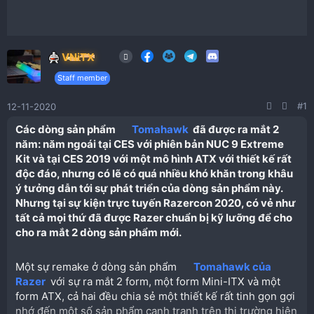
VNiTX
Staff member
#1
12-11-2020
C
ác
dòng sản phẩm
Tomahawk
đã được ra mắt 2
năm: năm ngoái tại CES với
phiên
bản NUC 9 Extreme
Kit
và tại CES
2019 với
một mô hình ATX với thiết kế rất
độc đáo, nhưng có lẽ có quá nhiều khó khăn trong khâu
ý tưởng dẫn tới sự phát triển của dòng sản phẩm này.
Nhưng tại sự kiện trực tuyến Razercon 2020, có vẻ như
tất cả mọi thứ đã được Razer chuẩn bị kỹ lưỡng để cho
cho ra mắt 2 dòng sản phẩm mới.​
Một sự remake ở dòng sản phẩm
Tomahawk của
Razer
với sự ra mắt 2 form, một form Mini-ITX và một
form ATX, cả hai đều chia sẻ một thiết kế rất tinh gọn gợi
nhớ đến một số sản phẩm cạnh tranh trên thị trường hiện