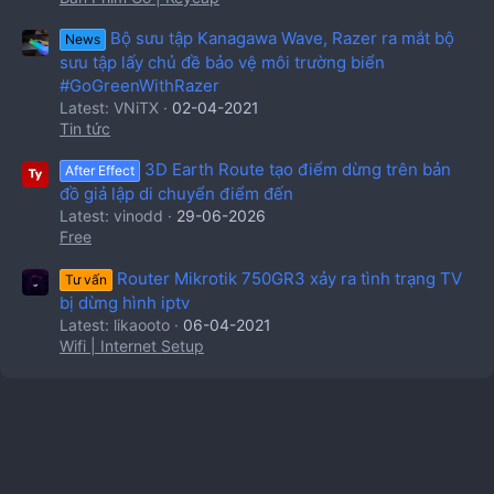
Bộ sưu tập Kanagawa Wave, Razer ra mắt bộ
News
sưu tập lấy chủ đề bảo vệ môi trường biển
#GoGreenWithRazer
Latest: VNiTX
02-04-2021
Tin tức
3D Earth Route tạo điểm dừng trên bản
After Effect
đồ giả lập di chuyển điểm đến
Latest: vinodd
29-06-2026
Free
Router Mikrotik 750GR3 xảy ra tình trạng TV
Tư vấn
bị dừng hình iptv
Latest: likaooto
06-04-2021
Wifi | Internet Setup