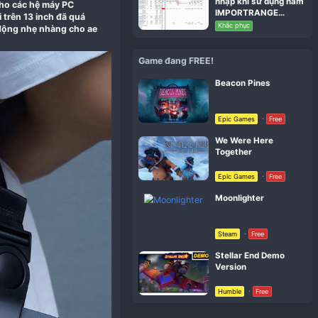
#1
ọn đa dụng cơ động dành cho các hệ máy PC
ch trở xuống, các mẫu túi trên 13 inch đã quá
p các mẫu túi nhỏ gọn cơ động nhẹ nhàng cho ae
Gam