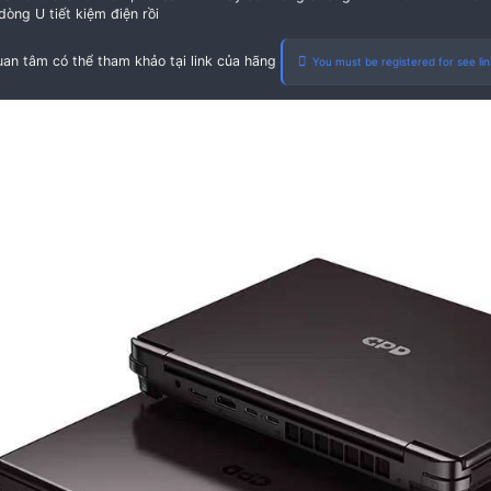
Với thói quen ra ngoài làm việc, ngồi cafe trà đá thì 
hiệu GPD, kích thước nhỏ gọn, cơ động, cấu hình 2023 