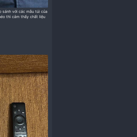
n, chất lượng ae có thể so sánh với các mẫu túi của
túi từ balo tới túi đeo chéo thì cảm thấy chất liệu
er​