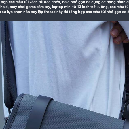
23-10-2023
Tổng hợp các mẫu túi xách túi đeo chéo, balo nhỏ g
Handheld, máy chơi game cầm tay, laptop mini từ 13 in
nhiều sự lựa chọn nên nay lập thread này để tổng hợ
nhé​