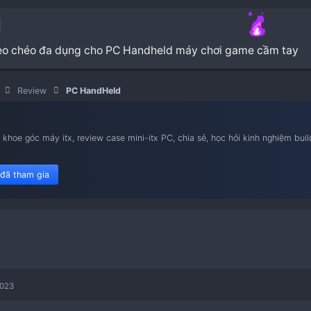
balo túi đeo chéo đa dụng cho PC Handheld máy 
Build iTX
Review
PC HandHeld
nam iTX
ietnam iTX, khoe góc máy itx, review case mini-itx PC, chia sẻ,
le flex 1u.
450 member đã tham gia