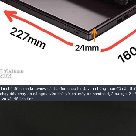
mình là 7840U 32GB ram, với cấu hình này sẽ tương đư
chíp dòng U tiết kiệm điện rồi
Ae quan tâm có thể tham khảo tại link của hãng
Yo