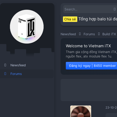
Tổng hợp 
Chia sẻ
Newsfeed
Forums
Welcome to Viet
Tham gia cộng đồng V
nguồn flex, atx modu
Newsfeed
Đăng ký ngay | 8
Forums