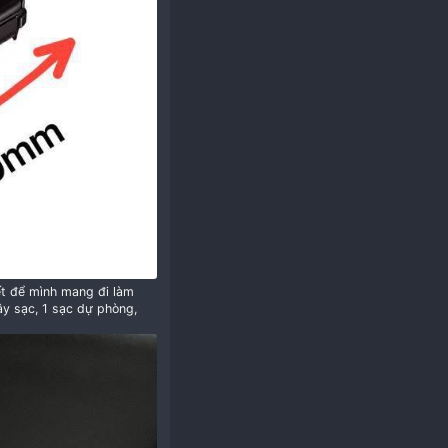
ơng i7 12700H nhình hơn chút, vậy là quá oke với
u must be registered for see links