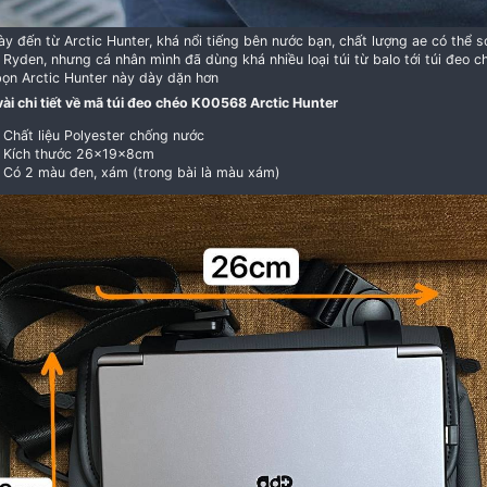
Mã này đến từ Arctic Hunter, khá nổi tiếng bên nước bạ
Mark Ryden, nhưng cá nhân mình đã dùng khá nhiều loại 
của bọn Arctic Hunter này dày dặn hơn
Một vài chi tiết về mã túi đeo chéo K00568 Arctic Hunt
Chất liệu Polyester chống nước
Kích thước 26x19x8cm