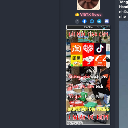
VNiTX News
SSVIPer