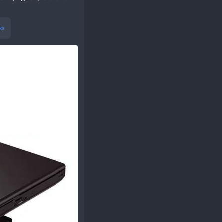
mình có trang bị 1 máy Win max 2 2023 tới từ thương
thì khá mạnh với nhu cầu văn phòng, cấu hình của