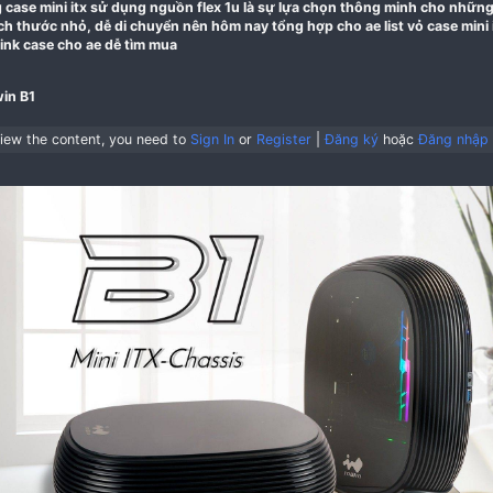
01-10-2020
Dòng case mini itx sử dụng nguồn flex 1u là sự lựa c
có kích thước nhỏ, dễ di chuyển nên hôm nay tổng hợp 
kèm link case cho ae dễ tìm mua​
1. Inwin B1​
To view the content, you need to
Sign In
or
Register
|