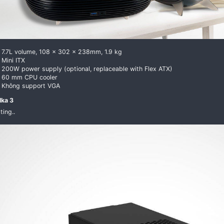
7.7L volume, 108 x 302 x 238mm, 1.9 kg
Mini ITX
200W power supply (optional, replaceable with F
60 mm CPU cooler
Không support VGA
2. Velka 3​