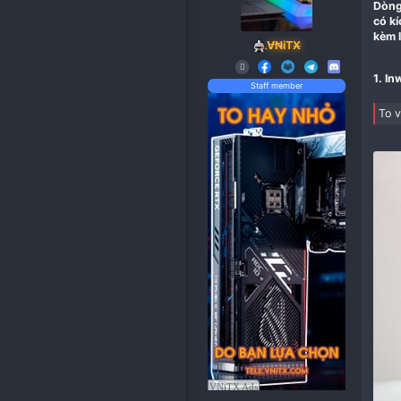
VNiTX
Staff member