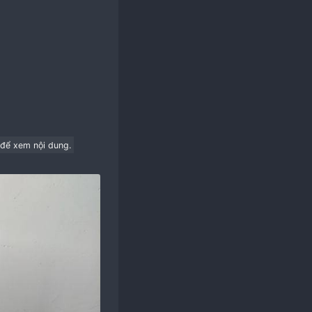
 in) footprint
lex ATX)