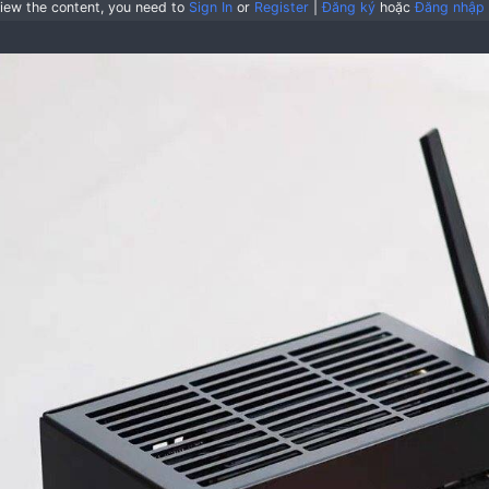
4.3L volume, 101 x 236 x 182mm, 0.5kg
Mini ITX
200W power supply (optional, replaceable with F
39 mm CPU cooler
175 mm VGA