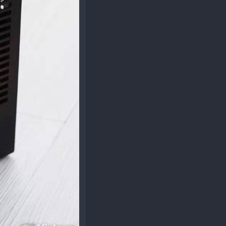
Đăng ký
hoặc
Đăng nhập
để xem nội dung.