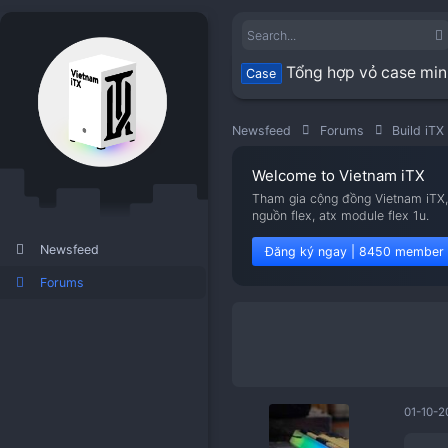
Tổng hợp vỏ
Case
Newsfeed
Forums
Welcome to Viet
Tham gia cộng đồng V
nguồn flex, atx modu
Newsfeed
Đăng ký ngay | 8
Forums