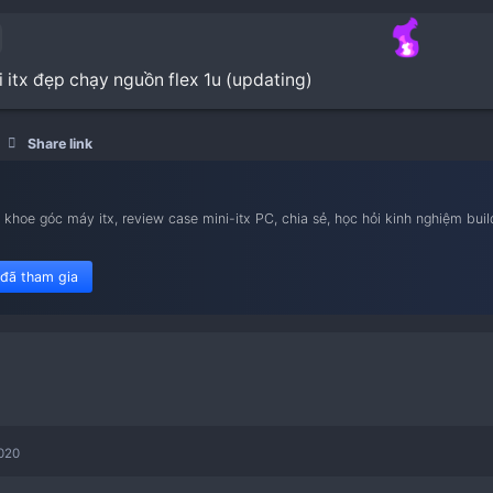
 case mini itx đẹp chạy nguồn flex 1u (updating)
Build iTX
Share link
nam iTX
ietnam iTX, khoe góc máy itx, review case mini-itx PC, chia sẻ,
le flex 1u.
450 member đã tham gia