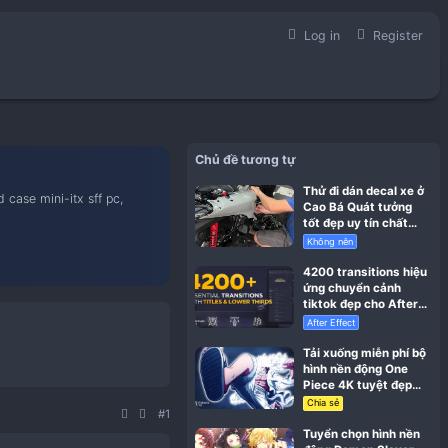
Chủ
 học hỏi kinh nghiệm build case mini-itx sff pc,