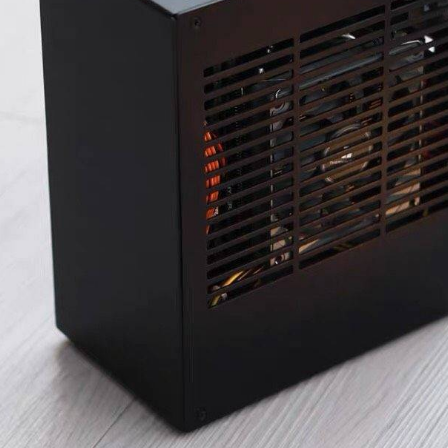
4. SGPC K39v2​
To view the content, you need to
Sign In
or
Register
|