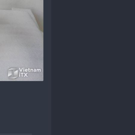
Đăng ký
hoặc
Đăng nhập
để xem nội dung.