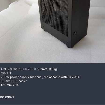
37 mm CPU cooler
175 mm graphics card
42 mm memory clearance
3. Nano S1​
To view the content, you need to
Sign In
or
Register
|