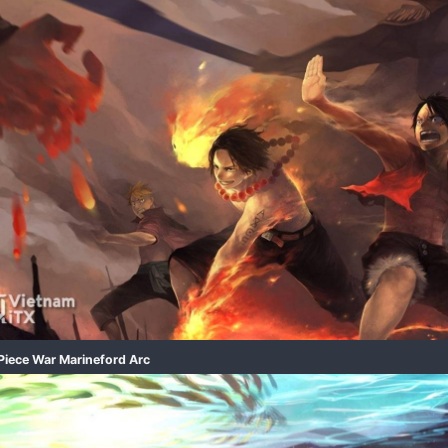
One Piece 3D2Y​