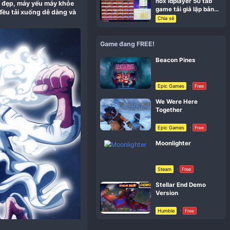
#1
chuyển động trên PC tuyệt đẹp, máy yếu máy khỏe
gine để sử dụng, tất cả đều tải xuống dễ dàng và
Gam