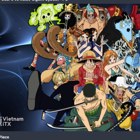
Luffy Gear 5 vs Kaido Gigant Cybust - PC​