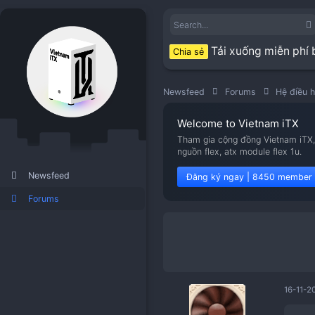
Tải xuống
Chia sẻ
Newsfeed
Forums
Welcome to Viet
Tham gia cộng đồng V
nguồn flex, atx modu
Newsfeed
Đăng ký ngay | 8
Forums