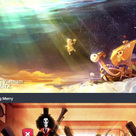
One Piece War Marineford Arc​