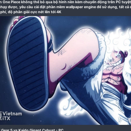
16-11-2022
Là fan One Piece không thể bỏ qua bộ hình nền kèm 
đều chạy được, yêu cầu cài đặt phần mềm wallpaper en
miễn phí, độ phân giải cực nét lên tới 4K​