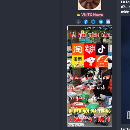
VNiTX News
SSVIPer