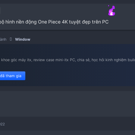
 miễn phí bộ hình nền động One Piece 4K tuyệt đẹ
Hệ điều hành
Window
nam iTX
ietnam iTX, khoe góc máy itx, review case mini-itx PC, chia sẻ,
le flex 1u.
450 member đã tham gia