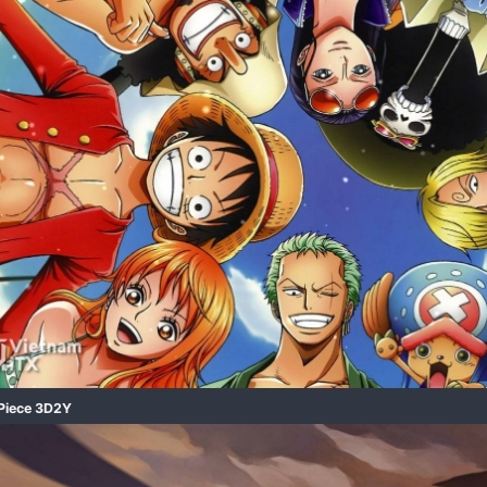
One Piece Art Wallpaper​