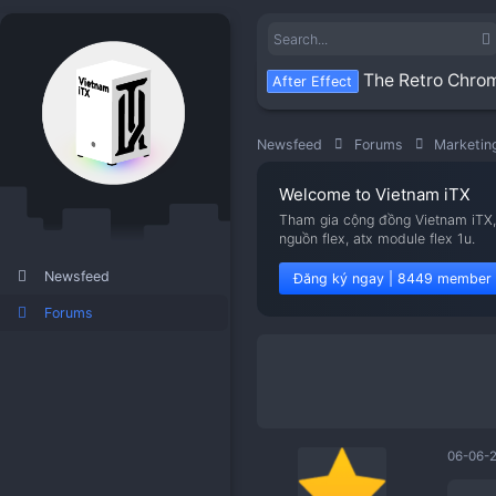
The R
After Effect
Newsfeed
Forums
Welcome to Viet
Tham gia cộng đồng V
nguồn flex, atx modu
Newsfeed
Đăng ký ngay | 8
Forums