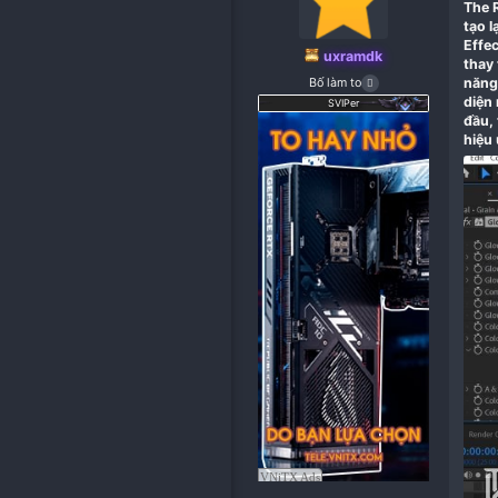
uxramdk
Bố làm to
SVIPer