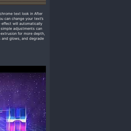
how to recreate this iconic chrome text look in After
dural effect! That means you can change your text’s
 graphic or logo and it the effect will automatically
 show you how making a few simple adjustments can
learn how to create a faux-extrusion for more depth,
design custom light flares and glows, and degrade
ell the retro vibe.
 the Teacher