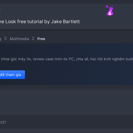
etro Chrome Look free tutorial by Jake Bartlett
Marketing
Multimedia
Free
nam iTX
ietnam iTX, khoe góc máy itx, review case mini-itx PC, chia sẻ,
le flex 1u.
449 member đã tham gia