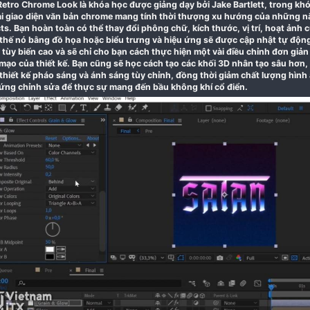
06-06-2021
The Retro Chrome Look là khóa học được giảng dạy bởi
tạo lại giao diện văn bản chrome mang tính thời thư
Effects. Bạn hoàn toàn có thể thay đổi phông chữ, kích
thay thế nó bằng đồ họa hoặc biểu trưng và hiệu ứng 
năng tùy biến cao và sẽ chỉ cho bạn cách thực hiện mộ
diện mạo của thiết kế. Bạn cũng sẽ học cách tạo các 
đầu, thiết kế pháo sáng và ánh sáng tùy chỉnh, đồng 
hiệu ứng chỉnh sửa để thực sự mang đến bầu không kh