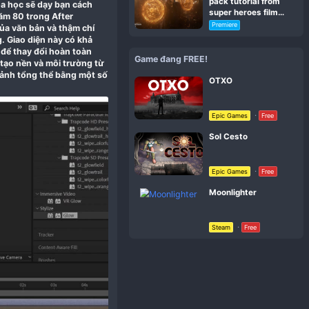
#1
 Jake Bartlett, trong khóa học sẽ dạy bạn cách
ợng xu hướng của những năm 80 trong After
 thước, vị trí, hoạt ảnh của văn bản và thậm chí
sẽ được cập nhật tự động. Giao diện này có khả
t vài điều chỉnh đơn giản để thay đổi hoàn toàn
Gam
khối 3D nhân tạo sâu hơn, tạo nền và môi trường từ
thời giảm chất lượng hình ảnh tổng thể bằng một số
í cổ điển.​