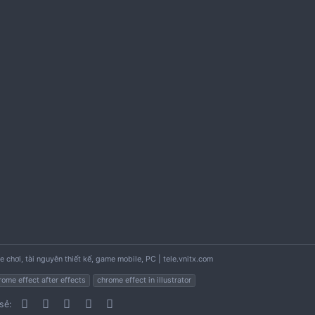
Note: We don’t own and resell this product, we want to 
Developers/creator/maker made it with difficulty. If you 
the content is for demonstration purpose only, we do not 
course/products/packs we request you to buy a genuine 
To view the content, you need to
Sign In
or
Register
|
To view the content, you need to
Sign In
or
Register
|
To view the content, you need to
Sign In
or
Register
|