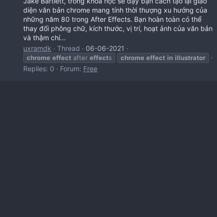
Jake Bartlett, trong khóa học sẽ dạy bạn cách tạo lại giao
diện văn bản chrome mang tính thời thượng xu hướng của
những năm 80 trong After Effects. Bạn hoàn toàn có thể
thay đổi phông chữ, kích thước, vị trí, hoạt ảnh của văn bản
và thậm chí...
uxramdk
Thread
06-06-2021
chrome
effect
after
effect
s
chrome
effect
in
illustrator
Replies: 0
Forum:
Free