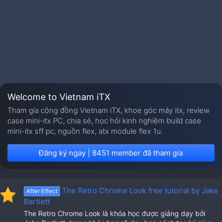
Welcome to Vietnam iTX
Tham gia cộng đồng Vietnam iTX, khoe góc máy itx, review
case mini-itx PC, chia sẻ, học hỏi kinh nghiệm build case
mini-itx sff pc, nguồn flex, atx module flex 1u.
Đăng ký ngay | 8451 member đã tham gia
The Retro Chrome Look free tutorial by Jake
After Effect
Bartlett
The Retro Chrome Look là khóa học được giảng dạy bởi