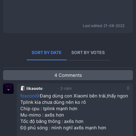
Last edited:
21-08-2022
SORT BY DATE
SORT BY VOTES
4 Comments
likaooto
3 năm
foxconi9
Đang dùng con Xiaomi bên trái,thấy ngon
Tplink kia chưa dùng nên ko rõ
Chip cpu : tplink mạnh hơn
Mu-mimo : ax6s hơn
Tốc độ băng thông : ax6s hơn
Độ phủ sóng : mình nghĩ ax6s mạnh hơn