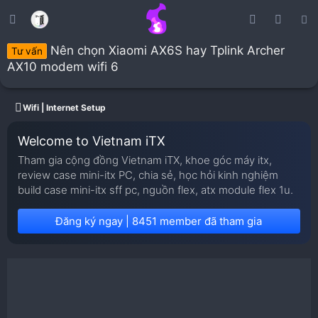
Nên chọn Xiaomi AX6S hay Tplink Archer
Tư vấn
AX10 modem wifi 6
Wifi | Internet Setup
Welcome to Vietnam iTX
Tham gia cộng đồng Vietnam iTX, khoe góc máy itx,
review case mini-itx PC, chia sẻ, học hỏi kinh nghiệm
build case mini-itx sff pc, nguồn flex, atx module flex 1u.
Đăng ký ngay | 8451 member đã tham gia