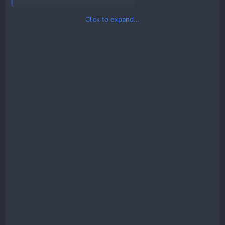
Click to expand...
You must be registered for see links
Giá: 1,290,000VND
Đã bán: 85 | Đánh giá: 47 | 4.94
You must be registered for see links
You must be registered for see links
Giá: 1,274,000VND
Đã bán: 493 | Đánh giá: 229 | 4.83