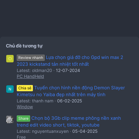
Chủ đề tương tự
Lựa chọn giá đỡ cho Gpd win max 2
Review nhanh
O
2023 kickstand tản nhiệt tốt nhất
Latest: oldman20
12-07-2024
PC HandHeld
Tuyển chọn hình nền động Demon Slayer
Chia sẻ
Kimetsu no Yaiba đẹp nhất trên máy tính
Latest: thanh nam
06-02-2025
Window
Chọn bộ 3Gb clip meme phông nền xanh
Share
trend edit video short, tiktok, youtube
Latest: nguyentuanxuyen
05-04-2025
Free