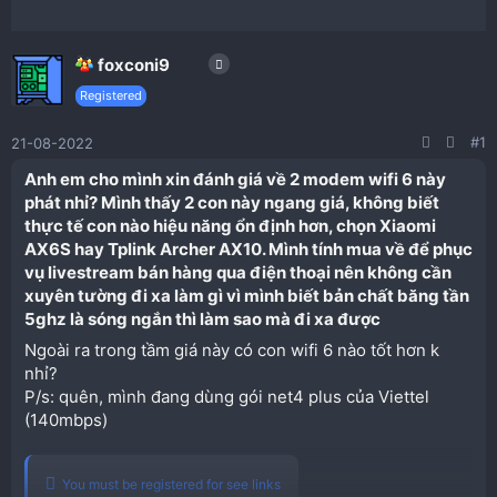
foxconi9
Registered
#1
21-08-2022
Anh em cho mình xin đánh giá về 2 modem wifi 6 này
phát nhỉ? Mình thấy 2 con này ngang giá, không biết
thực tế con nào hiệu năng ổn định hơn, chọn Xiaomi
AX6S hay Tplink Archer AX10. Mình tính mua về để phục
vụ livestream bán hàng qua điện thoại nên không cần
xuyên tường đi xa làm gì vì mình biết bản chất băng tần
5ghz là sóng ngắn thì làm sao mà đi xa được​
Ngoài ra trong tầm giá này có con wifi 6 nào tốt hơn k
nhỉ?
P/s: quên, mình đang dùng gói net4 plus của Viettel
(140mbps)
You must be registered for see links