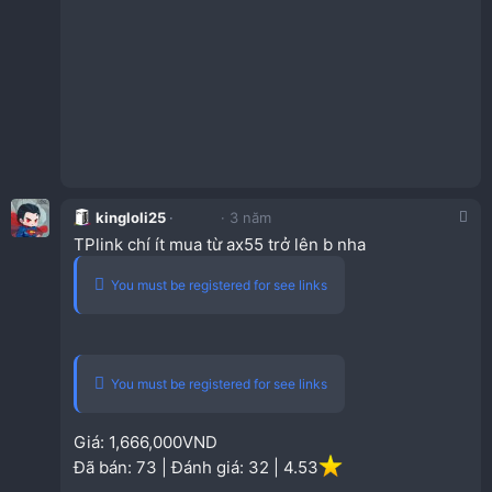
kingloli25
3 năm
TPlink chí ít mua từ ax55 trở lên b nha
You must be registered for see links
You must be registered for see links
Giá: 1,666,000VND
Đã bán: 73 | Đánh giá: 32 | 4.53