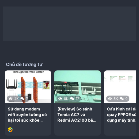
Chủ đề tương tự
4K
7
8K
17
5K
0
Sử dụng modem
[Review] So sánh
Cấu hình cài đặ
wifi xuyên tường có
Tenda AC7 và
quay PPPOE sử
hại tới sức khỏe
Redmi AC2100 bản
dụng máy tính
không?
nội địa trung quốc
windows đơn gi