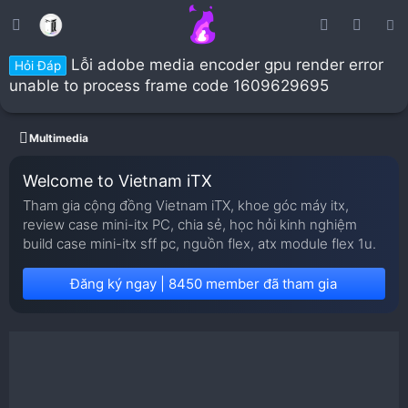
Lỗi adobe media encoder gpu render error
Hỏi Đáp
unable to process frame code 1609629695
Multimedia
Welcome to Vietnam iTX
Tham gia cộng đồng Vietnam iTX, khoe góc máy itx,
review case mini-itx PC, chia sẻ, học hỏi kinh nghiệm
build case mini-itx sff pc, nguồn flex, atx module flex 1u.
Đăng ký ngay | 8450 member đã tham gia