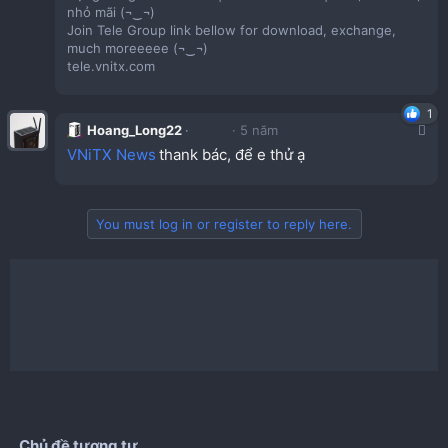
nhỏ mãi (¬‿¬)
Join Tele Group link bellow for download, exchange,
much moreeeee (¬‿¬)
tele.vnitx.com
1
Hoang_Long22
5 năm
VNiTX News
thank bác, để e thử ạ
You must log in or register to reply here.
Chủ đề tương tự