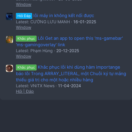
Window
lỗi máy in không kết nối được
Hỏi Đáp
Latest: CƯỜNG LƯU MANH
16-01-2025
Window
Lỗi Get an app to open this 'ms-gamebar'
Khắc phục
'ms-gamingoverlay' link
Latest: Phạm Hùng
20-12-2025
Window
Khắc phục lỗi khi dùng hàm importange
Khắc phục
báo lỗi Trong ARRAY_LITERAL, một Chuỗi ký tự mảng
thiếu giá trị cho một hoặc nhiều hàng
Latest: VNiTX News
11-04-2024
Hỏi | Đáp