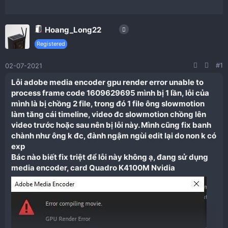
Hoang_Long22
Registered
#1
02-07-2021
Lỗi adobe media encoder gpu render error unable to
process frame code 1609629695 mình bị 1 lần, lỗi của
mình là bị chồng 2 file, trong đó 1 file ông slowmotion
làm tăng cái timeline, video đc slowmotion chồng lên
video trước hoặc sau nên bị lỗi này. Mình cũng fix banh
chành như ông k đc, đành ngậm ngùi edit lại do non k có
exp
Bác nào biết fix triệt để lỗi này không ạ, đang sử dụng
media encoder, card Quadro K4100M Nvidia​