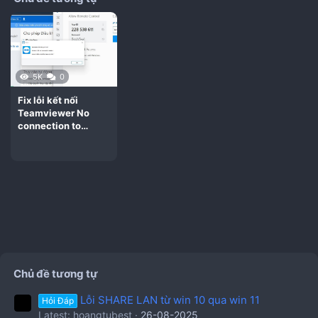
5K
0
Fix lỗi kết nối
Teamviewer No
connection to
partner Error
WaitforConnectfail
ed đơn giản nhất
Chủ đề tương tự
Lỗi SHARE LAN từ win 10 qua win 11
Hỏi Đáp
Latest: hoangtubest
26-08-2025