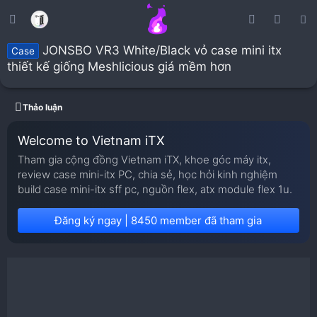
JONSBO VR3 White/Black vỏ case mini itx
Case
thiết kế giống Meshlicious giá mềm hơn
Thảo luận
Welcome to Vietnam iTX
Tham gia cộng đồng Vietnam iTX, khoe góc máy itx,
review case mini-itx PC, chia sẻ, học hỏi kinh nghiệm
build case mini-itx sff pc, nguồn flex, atx module flex 1u.
Đăng ký ngay | 8450 member đã tham gia