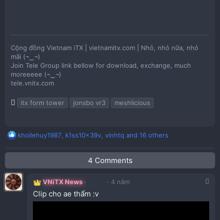
Cộng đồng Vietnam iTX | vietnamitx.com | Nhỏ, nhỏ nữa, nhỏ
mãi (¬‿¬)
Join Tele Group link bellow for download, exchange, much
moreeeee (¬‿¬)
tele.vnitx.com
T
itx form tower
jonsbo vr3
meshlicious
a
g
s
R
khoilehuy1987
,
k1ss10x39v
,
vinhtq
and 16 others
e
a
4 Comments
c
t
i
VNiTX News
4 năm
o
Clip cho ae thẩm :v
n
s
: