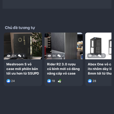
Chủ đề tương tự
10K
4
8K
2
7K
0
Meshroom S vỏ
Rider R2 3.0 rượu
Abox One vỏ ca
case mới phiên bản
cũ bình mới có đáng
itx nhôm dày lên
tối ưu hơn từ SSUPD
nâng cấp vỏ case
8mm tới từ thư
hiệu Acat
24
19
28