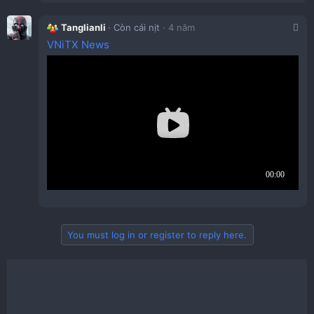
Tanglianli
Còn cái nịt
4 năm
VNiTX News
Nguồn hỗ trợ thoải mái 2 kích thước SFX và ATX miễn
sao có chiều kích thước lớn nhất <=140mm​
You must log in or register to reply here.