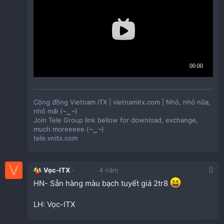
VGA hỗ trợ lên tới 325mm, nếu muốn trang bị thêm 1 ổ
cứng để tăng khả năng lưu trữ ae nên chọn VGA dài
Cộng đồng Vietnam iTX | vietnamitx.com | Nhỏ, nhỏ nữa,
≤185MM​
nhỏ mãi (¬‿¬)
Join Tele Group link bellow for download, exchange,
much moreeeee (¬‿¬)
tele.vnitx.com
V
Vọc-ITX
4 năm
HN- Sẵn hàng màu bạch tuyết giá 2tr8
LH: Vọc-ITX