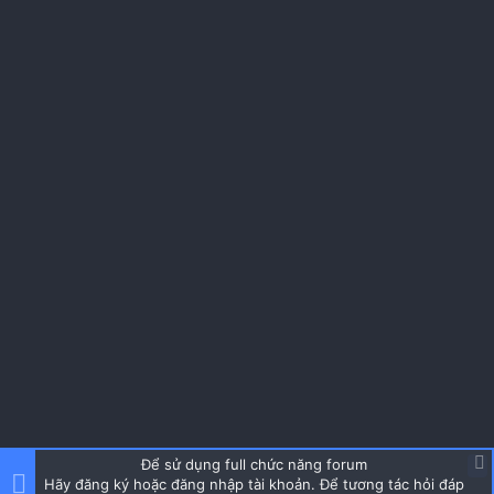
Quai sách vỏ case có vẻ hơi mỏng manh, chất liệu hiện
chưa rõ phải đợi các bài review sau chi tiết hơn​
Để sử dụng full chức năng forum
Hãy đăng ký hoặc đăng nhập tài khoản. Để tương tác hỏi đáp