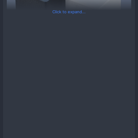
Click to expand...
Thông số kỹ thuật:​
Kích thước
255MM (W) *204MM (D) *382MM (H)
(DxRxC)
Hỗ trợ tản
≤70mm
CPU
Hỗ trợ VGA
295-325mm
dài