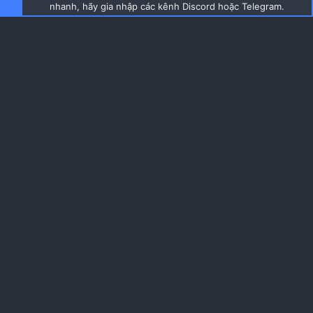
nhanh, hãy gia nhập các kênh Discord hoặc Telegram.
Logo của hãng được tích hợp nam châm để gắn bên
ngoài vỏ case​