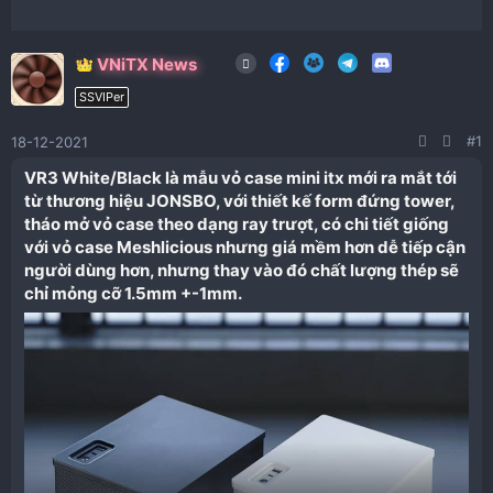
VNiTX News
SSVIPer
#1
18-12-2021
VR3 White/Black là mẫu vỏ case mini itx mới ra mắt tới
từ thương hiệu JONSBO, với thiết kế form đứng tower,
tháo mở vỏ case theo dạng ray trượt, có chi tiết giống
với vỏ case Meshlicious nhưng giá mềm hơn dễ tiếp cận
người dùng hơn, nhưng thay vào đó chất lượng thép sẽ
chỉ mỏng cỡ 1.5mm +-1mm.​