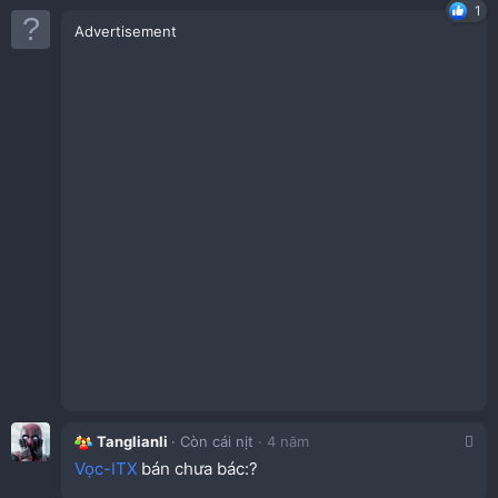
1
Advertisement
Tanglianli
Còn cái nịt
4 năm
Vọc-ITX
bán chưa bác:?