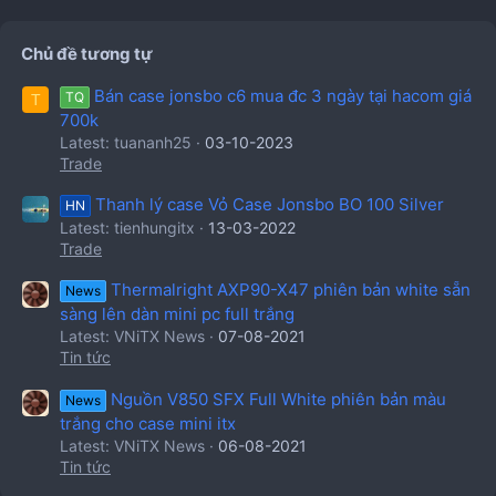
Chủ đề tương tự
Bán case jonsbo c6 mua đc 3 ngày tại hacom giá
TQ
T
700k
Latest: tuananh25
03-10-2023
Riser đã đi kèm theo khi mua vỏ case mini itx JONSBO
Trade
VR3, hiện chưa rõ pcie 3.0 hay 4.0, kèm theo đó là kích
Thanh lý case Vỏ Case Jonsbo BO 100 Silver
thước chiều dài​
HN
Latest: tienhungitx
13-03-2022
Trade
Thermalright AXP90-X47 phiên bản white sẵn
News
sàng lên dàn mini pc full trắng
Latest: VNiTX News
07-08-2021
Tin tức
Nguồn V850 SFX Full White phiên bản màu
News
trắng cho case mini itx
Latest: VNiTX News
06-08-2021
Tin tức