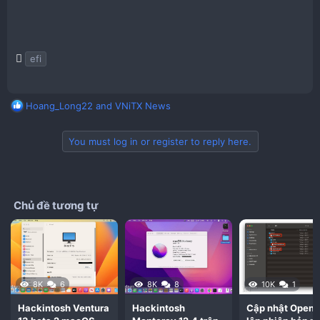
T
efi
a
g
s
R
Hoang_Long22
and
VNiTX News
e
a
You must log in or register to reply here.
c
t
i
o
n
Chủ đề tương tự
s
:
8K
6
8K
8
10K
1
Hackintosh Ventura
Hackintosh
Cập nhật Open