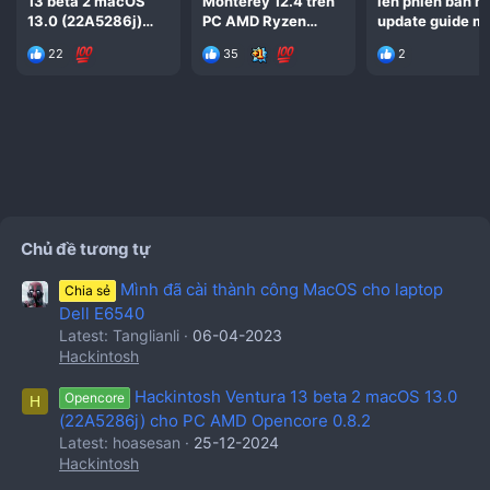
13 beta 2 macOS
Monterey 12.4 trên
lên phiên bản m
13.0 (22A5286j)
PC AMD Ryzen
update guide m
cho PC AMD
3600 Opencore
nhất đơn giản d
22
35
2
Opencore 0.8.2
0.8.1
làm
Chủ đề tương tự
Mình đã cài thành công MacOS cho laptop
Chia sẻ
Dell E6540
Latest: Tanglianli
06-04-2023
Hackintosh
Hackintosh Ventura 13 beta 2 macOS 13.0
Opencore
H
(22A5286j) cho PC AMD Opencore 0.8.2
Latest: hoasesan
25-12-2024
Hackintosh