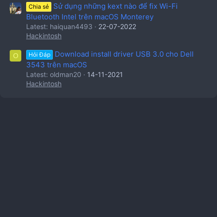
Sử dụng những kext nào để fix Wi-Fi
Chia sẻ
Bluetooth Intel trên macOS Monterey
Latest: haiquan4493
22-07-2022
Hackintosh
Download install driver USB 3.0 cho Dell
Hỏi Đáp
O
3543 trên macOS
Latest: oldman20
14-11-2021
Hackintosh