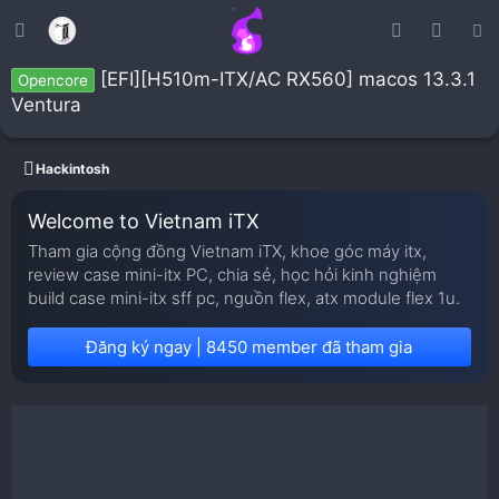
[EFI][H510m-ITX/AC RX560] macos 13.3.1
Opencore
Ventura
Hackintosh
Welcome to Vietnam iTX
Tham gia cộng đồng Vietnam iTX, khoe góc máy itx,
review case mini-itx PC, chia sẻ, học hỏi kinh nghiệm
build case mini-itx sff pc, nguồn flex, atx module flex 1u.
Đăng ký ngay | 8450 member đã tham gia