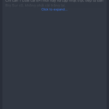
Chỉ cần 1 USB cài EFI mới này và cập nhật trực tiếp từ bản
Big Sur cũ, không phải cài trắng lại.
Click to expand...
Github:
You must be registered for see links
*Lỗi CPU name không nhận đúng, chỉ hiện Unknown có
thể tham khảo link:
You must be registered for see links