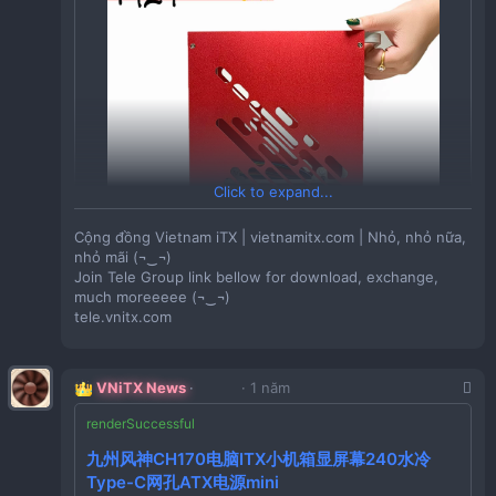
Click to expand...
Cộng đồng Vietnam iTX | vietnamitx.com | Nhỏ, nhỏ nữa,
nhỏ mãi (¬‿¬)
Join Tele Group link bellow for download, exchange,
much moreeeee (¬‿¬)
tele.vnitx.com
Giá:
738,290VND
VNiTX News
1 năm
Tồn Kho:
30
Giá:
369,270VND
Tồn Kho:
90
Giá:
1,257,690VND
九州风神CH170电脑ITX小机箱显屏幕240水冷
CA381 「FNIRSI高精度分贝测量仪」
Tồn Kho:
12
Type-C网孔ATX电源mini
点击链接直接打开 或者 淘宝搜索直接打开