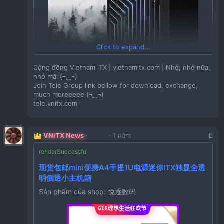
Click to expand...
Cộng đồng Vietnam iTX | vietnamitx.com | Nhỏ, nhỏ nữa,
nhỏ mãi (¬‿¬)
Join Tele Group link bellow for download, exchange,
much moreeeee (¬‿¬)
tele.vnitx.com
VNiTX News
1 năm
Giá:
3,149,790VND
现货包邮mini便携A4手提1U电源迷你ITX独显全透
Tồn Kho:
2
明侧透小主机箱
Sản phẩm của shop: 悦逐数码
HU591 「piva派威X41外置声卡转接器吃鸡」
点击链接直接打开 或者 淘宝搜索直接打开
Giá:
289,380VND
【淘宝】