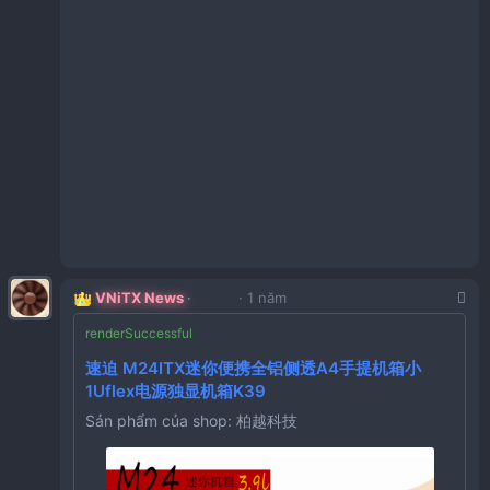
Giá:
366,919VND
Tồn Kho:
200
CZ225 「10秒结冰】平板水冷散热器静音」
Giá:
552,790VND
点击链接直接打开 或者 淘宝搜索直接打开
Tồn Kho:
2080
【淘宝】
VNiTX News
1 năm
CZ001 「闪鳞S200机箱便携式ITX手提mini台式机电
脑主机箱超迷你桌面
FDM-02高精度噪音计分贝测量仪器手持式专业级
工业环境声音检测仪
速迫 M24ITX迷你便携全铝侧透A4手提机箱小
Sản phẩm của shop: FNIRSI伏尔顿专卖店
1Uflex电源独显机箱K39
九州风神CH170电脑ITX小机箱显屏幕240水冷
Sản phẩm của shop: 柏越科技
Type-C网孔ATX电源mini
Sản phẩm của shop: 酷风数码专营店