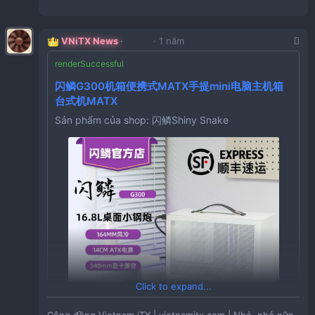
VNiTX News
1 năm
Giá:
652,750VND
闪鳞G300机箱便携式MATX手提mini电脑主机箱
Tồn Kho:
70
台式机MATX
Sản phẩm của shop: 闪鳞Shiny Snake
CZ057 「航嘉机箱G52战斧电脑机箱台式机主机箱
MATX散热宽体游戏箱黑白」
Giá:
1,861,270VND
点击链接直接打开 或者 淘宝搜索直接打开
Tồn Kho:
123
HU108 「［现货］Abox one机箱全铝垂直风道360水
冷itx机箱立式机箱」
Giá:
568,629VND
[3.0现货]Acat xpro机箱 280水冷 三槽显卡ITX机
Tồn Kho:
55
Click to expand...
箱Formd T1机箱
Giá:
586,180VND
Tồn Kho:
80
Sản phẩm của shop: Acat机箱