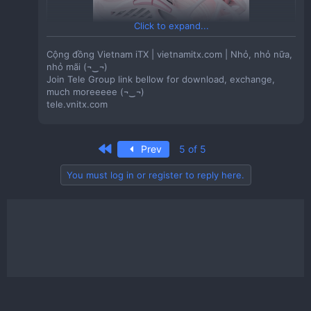
［现货］Abox one机箱全铝垂直风道360水冷itx机箱
立式机箱 CZ321 「【Rider R2】ITX铝合金cnc塔式风
Click to expand...
冷便携mesh白色SFX台式直插机箱」
Cộng đồng Vietnam iTX | vietnamitx.com | Nhỏ, nhỏ nữa,
nhỏ mãi (¬‿¬)
Join Tele Group link bellow for download, exchange,
much moreeeee (¬‿¬)
[现货]Acat Z1机箱 直插Matx机箱 垂直风道立式
tele.vnitx.com
Giá:
311,045VND
机箱
Tồn Kho:
20
Sản phẩm của shop: Acat机箱
First
Prev
5 of 5
Giá:
1,703,280VND
CZ225 「3d打印机A1P1X1外罩封箱保温防潮阻燃隔
You must log in or register to reply here.
Tồn Kho:
190
音防尘罩拓竹创想纵维立方」
点击链接直接打开 或者 淘宝搜索直接打开