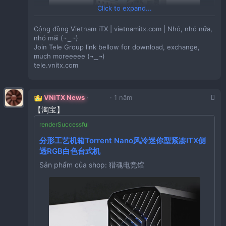
Click to expand...
Cộng đồng Vietnam iTX | vietnamitx.com | Nhỏ, nhỏ nữa,
nhỏ mãi (¬‿¬)
Join Tele Group link bellow for download, exchange,
much moreeeee (¬‿¬)
tele.vnitx.com
VNiTX News
1 năm
Giá:
997,990VND
【淘宝】
Tồn Kho:
169
分形工艺机箱Torrent Nano风冷迷你型紧凑ITX侧
MF168 「九州风神CH170电脑ITX小机箱显屏幕240
透RGB白色台式机
水冷Type-C网孔ATX电源mini
Sản phẩm của shop: 猎魂电竞馆
台式海景房电脑itx小机箱支持17X17/17X19主板
SFX电源 支持定制
Sản phẩm của shop: 林宁模型店