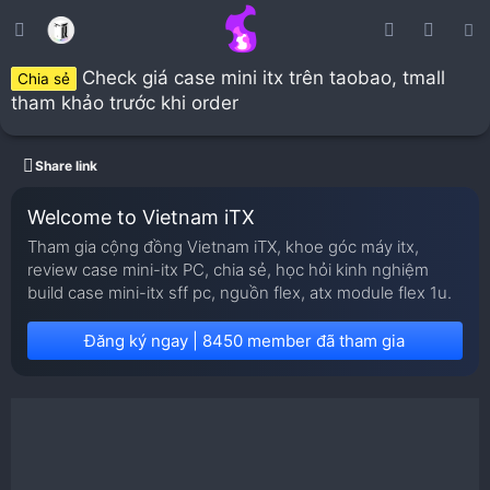
Check giá case mini itx trên taobao, tmall
Chia sẻ
tham khảo trước khi order
Share link
Welcome to Vietnam iTX
Tham gia cộng đồng Vietnam iTX, khoe góc máy itx,
review case mini-itx PC, chia sẻ, học hỏi kinh nghiệm
build case mini-itx sff pc, nguồn flex, atx module flex 1u.
Đăng ký ngay | 8450 member đã tham gia