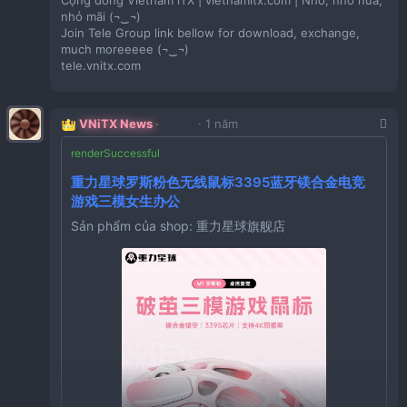
Cộng đồng Vietnam iTX | vietnamitx.com | Nhỏ, nhỏ nữa,
CZ356 「cpu超薄下吹am4智能风扇散热器」
nhỏ mãi (¬‿¬)
点击链接直接打开 或者 淘宝搜索直接打开
Join Tele Group link bellow for download, exchange,
【淘宝】
MF937 「分体水冷侧透机箱分形工艺」
much moreeeee (¬‿¬)
tele.vnitx.com
点击链接直接打开 或者 淘宝搜索直接打开
mini itx台式小主机箱收纳包matx组装机箱电竞
VNiTX News
1 năm
mini小机箱套保护包
Giá:
1,287,810VND
Sản phẩm của shop: 美惠之家数码联盟
Tồn Kho:
500
重力星球罗斯粉色无线鼠标3395蓝牙镁合金电竞
游戏三模女生办公
CZ005 闪鳞G300机箱便携式MATX手提mini电脑主机
Sản phẩm của shop: 重力星球旗舰店
箱台式机MATX
Giá:
3,726,270VND
Tồn Kho:
10
HU926 「[3.0现货]Acat xpro机箱 280水冷 三槽显卡
ITX机箱Formd T1机箱」