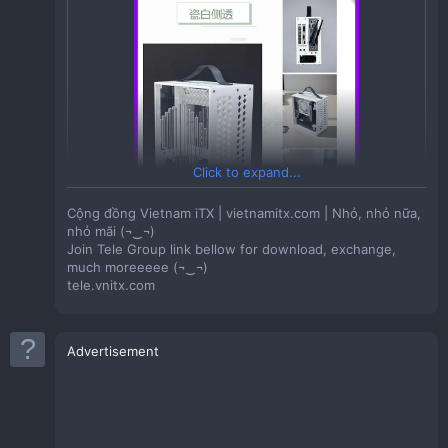
Tồn Kho:
530
CZ001 「台式海景房电脑itx小机箱支持17X17/17X19
itx迷你机箱小型便携式电脑台式半高显卡桌面位巧
主板SFX电源 支持定制
美机箱小海豚
Sản phẩm của shop: 巧美机箱
酷冷魔神X20机箱ITX便携迷你台式A4mini手提紧
Click to expand...
凑主机傻瓜超人K39
Sản phẩm của shop: 酷冷魔神旗舰店
Cộng đồng Vietnam iTX | vietnamitx.com | Nhỏ, nhỏ nữa,
nhỏ mãi (¬‿¬)
Join Tele Group link bellow for download, exchange,
much moreeeee (¬‿¬)
tele.vnitx.com
Advertisement
Giá:
354,350VND
Tồn Kho:
3000