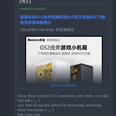
【淘宝】
Tồn Kho:
12
航嘉机箱G52战斧电脑机箱台式机主机箱MATX散
HU926 「[现货]Acat Z1机箱 直插Matx机箱 垂直风道
热宽体游戏箱黑白
立式机箱」
Sản phẩm của shop: 航嘉旗舰店
Giá:
656,480VND
Giá:
374,710VND
Tồn Kho:
18
Tồn Kho:
1600
【Rider R2】ITX铝合金cnc塔式风冷便携mesh白
色SFX台式直插机箱
CZ028 「mini itx台式小主机箱收纳包matx」
CZ356 「itx迷你机箱小型便携式电脑台式半高显卡桌
Sản phẩm của shop: Fate itx design
点击链接直接打开 或者 淘宝搜索直接打开
面位巧美机箱小海豚」
【淘宝】
点击链接直接打开 或者 淘宝搜索直接打开
【淘宝】
Click to expand...
酷凛ID-COOLING IS-55 散热器 五热管下压多平台
散热器智能风扇
Piva派威X41外置声卡转接器平板手机typec转接
Cộng đồng Vietnam iTX | vietnamitx.com | Nhỏ, nhỏ nữa,
口转换器3.5mm耳机USB快充吃鸡游戏专用苹果
Sản phẩm của shop: idcooling旗舰店
nhỏ mãi (¬‿¬)
15/16/ipadpro2024
Join Tele Group link bellow for download, exchange,
much moreeeee (¬‿¬)
Sản phẩm của shop: Piva旗舰店
tele.vnitx.com