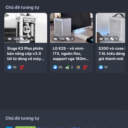
Chủ đề tương tự
14K
4
10K
4
8K
0
Giá:
1,861,270VND
Sixge K3 Plus phiên
LG K2S - vỏ mini-
S200 vỏ case it
bản nâng cấp v3.0
iTX, nguồn flex,
7.4L kiểu dáng 
Tồn Kho:
21
tới từ dòng vỏ máy
support vga 180mm
giá thành mới
itx K3S
review ảnh chỉ tiết
36
36
3
19
case
CZ005 「九州风神CH170电脑ITX小机箱显屏幕240
水冷Type-C网孔ATX电源mini」
Chủ đề tương tự