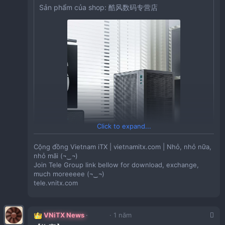
【淘宝】
Sản phẩm của shop: 酷风数码专营店
【淘宝】
HU926 「笨牛U25海景房11L便携手提迷你ITX小侧透
主机箱风冷非matx/TK0
适用ipad平板散热器手机水冷磁吸半导体制冷快速
3d打印机A1P1X1外罩封箱保温防潮阻燃隔音防尘
降温神器苹果ipadpro2024直播静音游戏吃鸡air5
罩拓竹创想纵维立方
电脑专用mini7
Sản phẩm của shop: 信隆3D打印机配件
Sản phẩm của shop: 纪品凡旗舰店
Click to expand...
Cộng đồng Vietnam iTX | vietnamitx.com | Nhỏ, nhỏ nữa,
nhỏ mãi (¬‿¬)
Join Tele Group link bellow for download, exchange,
much moreeeee (¬‿¬)
tele.vnitx.com
VNiTX News
1 năm
Giá:
1,257,690VND