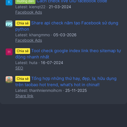
Cách check live UID facebook code
Hướng dẫn
K
Latest: kienqt22
21-03-2024
Facebook Ads
Share api check năm tạo Facebook sử dụng
Chia sẻ
python
Latest: khangmmo
05-03-2026
Facebook Ads
Tool check google index link theo sitemap tự
Chia sẻ
H
động nhanh nhất
Latest: huta
16-07-2024
SEO
Tổng hợp những thứ hay, đẹp, lạ, hữu dụng
Chia sẻ
trên taobao hot trend, what's hot in china!!
Latest: thanhnienmoihcm
25-11-2025
Share link