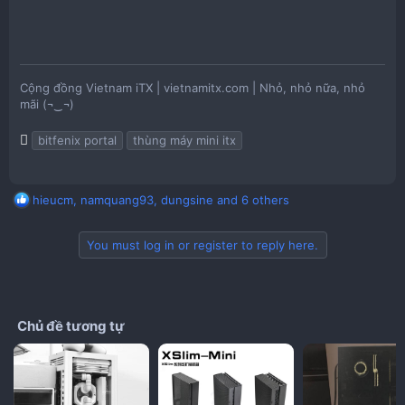
Cộng đồng Vietnam iTX | vietnamitx.com | Nhỏ, nhỏ nữa, nhỏ
mãi (¬‿¬)
T
bitfenix portal
thùng máy mini itx
a
g
s
R
hieucm
,
namquang93
,
dungsine
and 6 others
e
a
You must log in or register to reply here.
c
t
i
o
n
Chủ đề tương tự
s
: