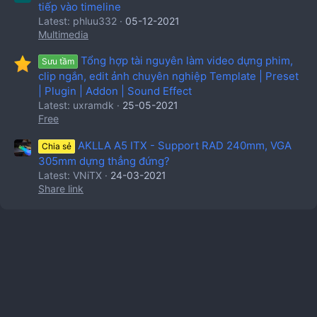
tiếp vào timeline
Latest: phluu332
05-12-2021
Multimedia
Tổng hợp tài nguyên làm video dựng phim,
Sưu tầm
clip ngắn, edit ảnh chuyên nghiệp Template | Preset
| Plugin | Addon | Sound Effect
Latest: uxramdk
25-05-2021
Free
AKLLA A5 ITX - Support RAD 240mm, VGA
Chia sẻ
305mm dựng thẳng đứng?
Latest: VNiTX
24-03-2021
Share link