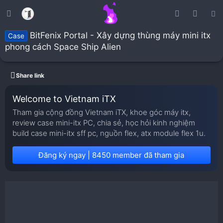
BitFenix Portal - Xây dựng thùng máy mini itx
Case
phong cách Space Ship Alien
Share link
Welcome to Vietnam iTX
Tham gia cộng đồng Vietnam iTX, khoe góc máy itx,
review case mini-itx PC, chia sẻ, học hỏi kinh nghiệm
build case mini-itx sff pc, nguồn flex, atx module flex 1u.
Đăng ký ngay | 8450 member đã tham gia