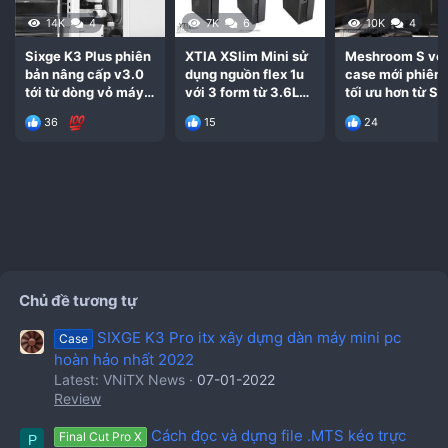
14K
4
7K
6
10K
4
Sixge K3 Plus phiên
XTIA XSlim Mini sử
Meshroom S vỏ
bản nâng cấp v3.0
dụng nguồn flex 1u
case mới phiên
tới từ dòng vỏ máy
với 3 form từ 3.6L
tối ưu hơn từ S
itx K3S
đến 5.8L
36
15
24
Chủ đề tương tự
SIXGE K3 Pro itx xây dựng dàn máy mini pc
Case
hoàn hảo nhất 2022
Latest: VNiTX News
07-01-2022
Review
Cách đọc và dựng file .MTS kéo trực
Final Cut Pro X
P