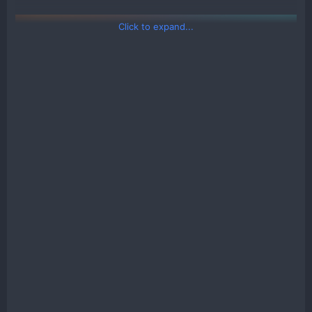
Click to expand...
Thông số kĩ thuật:
Kích thước (DxRxC)
395 x 247 x 411mm
Thể tích
40L
Hỗ trợ CPU
125mm
Hỗ trợ VGA
300mm