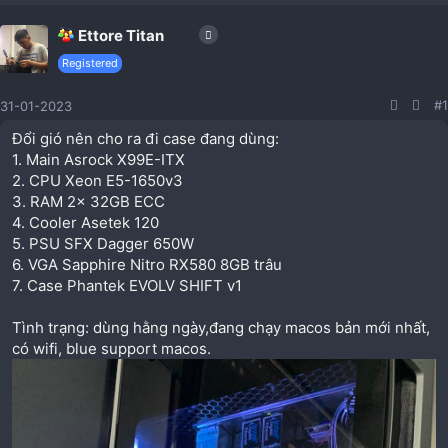
Ettore Titan
Registered
#1
31-01-2023
Đổi gió nên cho ra đi case đang dùng:
1. Main Asrock X99E-ITX
2. CPU Xeon E5-1650v3
3. RAM 2x 32GB ECC
4. Cooler Asetek 120
5. PSU SFX Dagger 650W
6. VGA Sapphire Nitro RX580 8GB trâu
7. Case Phantek EVOLV SHIFT v1
Tình trạng: dùng hằng ngày,đang chạy macos bản mới nhất,
có wifi, blue support macos.