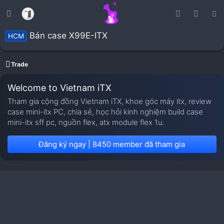
Bán case X99E-ITX
HCM
Trade
Welcome to Vietnam iTX
Tham gia cộng đồng Vietnam iTX, khoe góc máy itx, review
case mini-itx PC, chia sẻ, học hỏi kinh nghiệm build case
mini-itx sff pc, nguồn flex, atx module flex 1u.
Đăng ký ngay | 8450 member đã tham gia