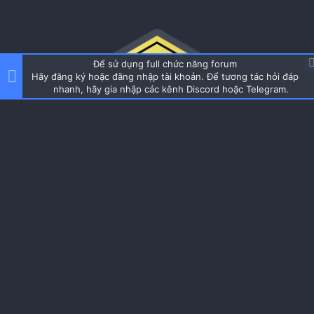
Để sử dụng full chức năng forum
Hãy đăng ký hoặc đăng nhập tài khoản. Để tương tác hỏi đáp
nhanh, hãy gia nhập các kênh Discord hoặc Telegram.
About us
Cộng đồng được thành lập từ 2019, đam mê dàn máy tính nhỏ
gọn mini itx, học hỏi và chia sẻ kinh nghiệm build iTX SFF PC
Quick Navigation
Home
Forums