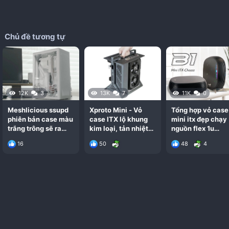
Chủ đề tương tự
12K
3
13K
7
11K
0
Meshlicious ssupd
Xproto Mini - Vỏ
Tổng hợp vỏ case
phiên bản case màu
case ITX lộ khung
mini itx đẹp chạy
trắng trông sẽ ra
kim loại, tản nhiệt
nguồn flex 1u
sao: Đẹp, Mát, Chất
thoáng nhưng sẽ
(updating)
16
50
48
4
nhiều bụi