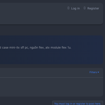
học hỏi kinh nghiệm build case mini-itx sff pc, nguồn flex, atx 
ẫn