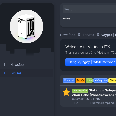
Invest
Newsfeed
Forums
Welcome to Viet
Tham gia cộng đồng V
Đăng ký ngay | 8
Newsfeed
Forums
Show all
Tư vấn
Nên
K
Stak
Hướng dẫn
chọn Cake (Pa