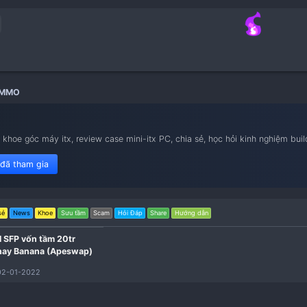
Crypto | MMO
nam iTX
ietnam iTX, khoe góc máy itx, review case mini-itx PC, chia sẻ, 
450 member đã tham gia
hông nên
Chia sẻ
News
Khoe
Sưu tầm
Scam
Hỏi Đáp
Share
Hướng d
ing ví Safepal SFP vốn tầm 20tr
ncakeswap) hay Banana (Apeswap)