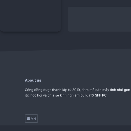
uxramdk
02-01-
ux
0
About us