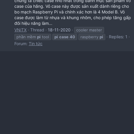
chúng ta chiếc case nhỏ nhất trong danh mục sản phẩm vỏ
case của hãng. Vỏ case này được sản xuất dành riêng cho
bo mạch Raspberry Pi và chính xác hơn là 4 Model B. Vỏ
case được làm từ nhựa và khung nhôm, cho phép tăng gấp
đôi hiệu năng làm...
VNiTX
Thread
18-11-2020
cooler master
Replies: 1
phần mềm
pi
tool
pi
case
40
raspberry
pi
Forum:
Tin tức