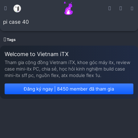
pi case 40
Tags
Welcome to Vietnam iTX
Tham gia cộng đồng Vietnam iTX, khoe góc máy itx, review
case mini-itx PC, chia sẻ, học hỏi kinh nghiệm build case
mini-itx sff pc, nguồn flex, atx module flex 1u.
Đăng ký ngay | 8450 member đã tham gia