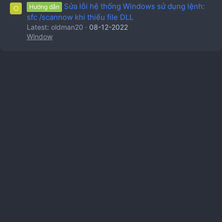
Sửa lỗi hệ thống Windows sử dụng lệnh:
Hướng dẫn
O
sfc /scannow khi thiếu file DLL
Latest: oldman20
08-12-2022
Window