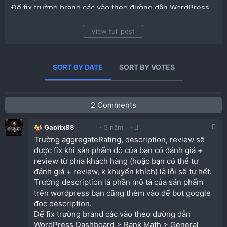
Để fix trường brand các vào theo đường dẫn WordPress
Dashboard > Rank Math > General Settings >
WooCommerce và chọn brand cho sản phẩm nếu có
View full post
(description cũng làm tương tự). Mục Brand phải tạo nhé.
Thường mấy lỗi này thiếu là do chưa bổ sung hoặc sản
phẩm đó chưa có đánh giá, k ảnh hưởng lắm đến SEO,
SORT BY DATE
SORT BY VOTES
nhưng có đầy đủ thông tin sẽ tốt hơn cho khách hàng.
2 Comments
Gaoitx88
5 năm
Trường aggregateRating, description, review sẽ
được fix khi sản phẩm đó của bạn có đánh giá +
review từ phía khách hàng (hoặc bạn có thể tự
đánh giá + review, k khuyến khích) là lỗi sẽ tự hết.
Trường description là phần mô tả của sản phẩm
trên wordpress bạn cũng thêm vào để bot google
đọc description.
Để fix trường brand các vào theo đường dẫn
WordPress Dashboard > Rank Math > General