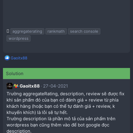
T
aggregaterating
rankmath
search console
a
wordpress
g
s
R
Gaoitx88
e
a
Solution
c
t
i
Gaoitx88
27-04-2021
o
Trường aggregateRating, description, review sẽ được fix
n
khi sản phẩm đó của bạn có đánh giá + review từ phía
s
khách hàng (hoặc bạn có thể tự đánh giá + review, k
:
khuyến khích) là lỗi sẽ tự hết.
Trường description là phần mô tả của sản phẩm trên
wordpress bạn cũng thêm vào để bot google đọc
description.