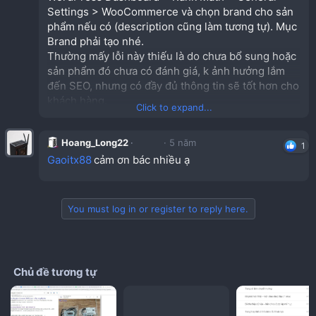
Settings > WooCommerce và chọn brand cho sản
phẩm nếu có (description cũng làm tương tự). Mục
Brand phải tạo nhé.
Thường mấy lỗi này thiếu là do chưa bổ sung hoặc
sản phẩm đó chưa có đánh giá, k ảnh hưởng lắm
đến SEO, nhưng có đầy đủ thông tin sẽ tốt hơn cho
khách hàng.
Click to expand...
Hoang_Long22
5 năm
1
Gaoitx88
cảm ơn bác nhiều ạ
You must log in or register to reply here.
Chủ đề tương tự