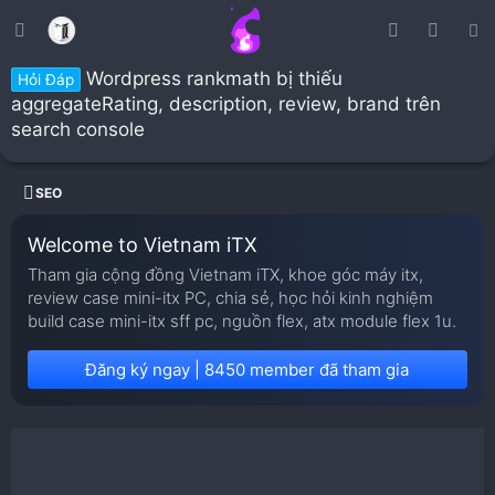
Wordpress rankmath bị thiếu
Hỏi Đáp
aggregateRating, description, review, brand trên
search console
SEO
Welcome to Vietnam iTX
Tham gia cộng đồng Vietnam iTX, khoe góc máy itx,
review case mini-itx PC, chia sẻ, học hỏi kinh nghiệm
build case mini-itx sff pc, nguồn flex, atx module flex 1u.
Đăng ký ngay | 8450 member đã tham gia