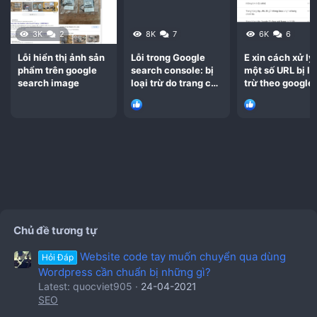
3K
2
8K
7
6K
6
Lỗi hiển thị ảnh sản
Lỗi trong Google
E xin cách xử lý
phẩm trên google
search console: bị
một số URL bị lo
search image
loại trừ do trang có
trừ theo google
lệnh chuyển hướng
search console 
Chủ đề tương tự
Website code tay muốn chuyển qua dùng
Hỏi Đáp
Wordpress cần chuẩn bị những gì?
Latest: quocviet905
24-04-2021
SEO