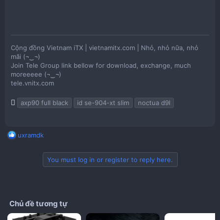
Cộng đồng Vietnam iTX | vietnamitx.com | Nhỏ, nhỏ nữa, nhỏ
mãi (¬‿¬)
Join Tele Group link bellow for download, exchange, much
moreeeee (¬‿¬)
tele.vnitx.com
T
axp90 full black
id se-904-xt slim
noctua d9l
a
g
s
R
uxramdk
e
a
You must log in or register to reply here.
c
t
i
o
n
Chủ đề tương tự
s
: