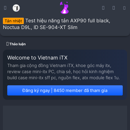
Test hiệu năng tản AXP90 full black,
Tản nhiệt
Noctua D9L, ID SE-904-XT Slim
Thảo luận
Welcome to Vietnam iTX
Tham gia cộng đồng Vietnam iTX, khoe góc máy itx,
review case mini-itx PC, chia sẻ, học hỏi kinh nghiệm
build case mini-itx sff pc, nguồn flex, atx module flex 1u.
Đăng ký ngay | 8450 member đã tham gia