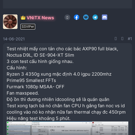
VNiTX News
SSVIPer
#1
14-06-2021
Test nhiệt mấy con tản cho các bác AXP90 full black,
Noctua D9L, ID SE-904-XT Slim
3 con test cấu hình giống nhau.
Cấu hình:
Ryzen 3 4350g xung mặc định 4.0 igpu 2200mhz
Prime95 Smallest FFTs
Furmark 1080p MSAA- OFF
Fan maxspeed.
Độ ồn thì đương nhiên idcooling sẽ là quán quân
Test xong tạch bà nó chân fan CPU h gắng fan noc vs id
cooling vào nó ko nhận nữa fan thermal chạy đc 450rpm
Hiệu năng test khoảng 5 phút.