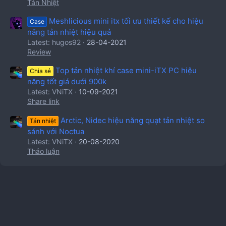
Tản Nhiệt
Meshlicious mini itx tối ưu thiết kế cho hiệu
Case
năng tản nhiệt hiệu quả
Latest: hugos92
28-04-2021
Review
Top tản nhiệt khí case mini-iTX PC hiệu
Chia sẻ
năng tốt giá dưới 900k
Latest: VNiTX
10-09-2021
Share link
Arctic, Nidec hiệu năng quạt tản nhiệt so
Tản nhiệt
sánh với Noctua
Latest: VNiTX
20-08-2020
Thảo luận