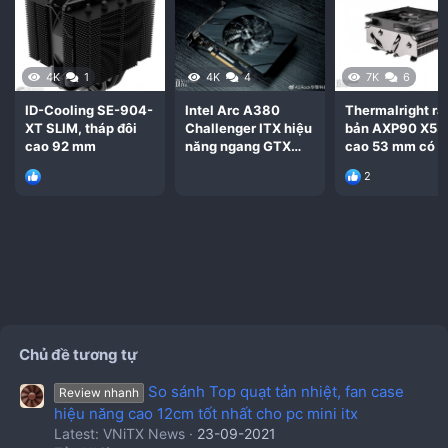
4K
1
4K
4
7K
6
ID-Cooling SE-904-
Intel Arc A380
Thermalright ra
XT SLIM, tháp đôi
Challenger ITX hiệu
bản AXP90 X53
cao 92 mm
năng ngang GTX
cao 53 mm có 2
1650, RX 6500 XT
màu xám và đe
2
liệu có đáng nâng
cấp
Chủ đề tương tự
So sánh Top quạt tản nhiệt, fan case
Review nhanh
hiệu năng cao 12cm tốt nhất cho pc mini itx
Latest: VNiTX News
23-09-2021