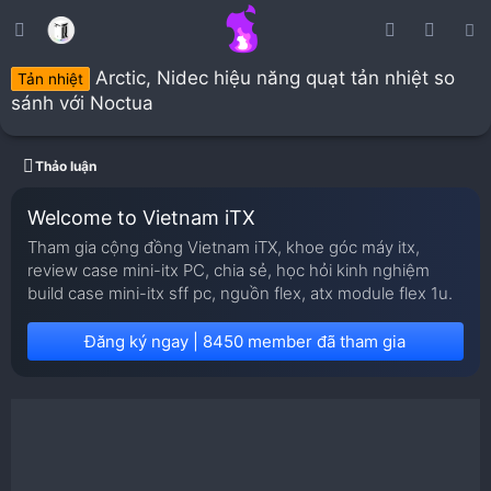
Arctic, Nidec hiệu năng quạt tản nhiệt so
Tản nhiệt
sánh với Noctua
Thảo luận
Welcome to Vietnam iTX
Tham gia cộng đồng Vietnam iTX, khoe góc máy itx,
review case mini-itx PC, chia sẻ, học hỏi kinh nghiệm
build case mini-itx sff pc, nguồn flex, atx module flex 1u.
Đăng ký ngay | 8450 member đã tham gia