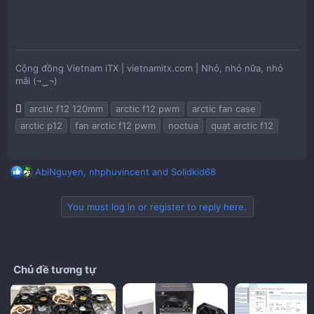
Cộng đồng Vietnam iTX | vietnamitx.com | Nhỏ, nhỏ nữa, nhỏ
mãi (¬‿¬)
T
arctic f12 120mm
arctic f12 pwm
arctic fan case
a
arctic p12
fan arctic f12 pwm
noctua
quạt arctic f12
g
s
R
AbiNguyen
,
nhphuvincent
and
Solidkid68
e
a
You must log in or register to reply here.
c
t
i
o
n
Chủ đề tương tự
s
: