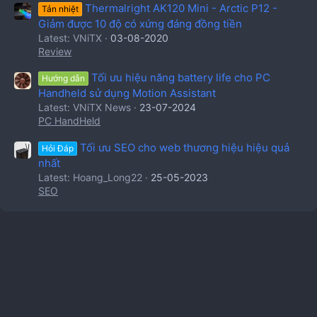
Thermalright AK120 Mini - Arctic P12 -
Tản nhiệt
Giảm được 10 độ có xứng đáng đồng tiền
Latest: VNiTX
03-08-2020
Review
Tối ưu hiệu năng battery life cho PC
Hướng dẫn
Handheld sử dụng Motion Assistant
Latest: VNiTX News
23-07-2024
PC HandHeld
Tối ưu SEO cho web thương hiệu hiệu quả
Hỏi Đáp
nhất
Latest: Hoang_Long22
25-05-2023
SEO