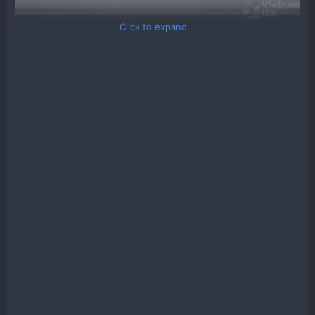
Click to expand...
Chi tiết các fan trong bài viết.​
Arctic P12​
Giá tốt: 228k 1 chiếc​
Tốc quạt 1800rpm​
Sử dụng để thổi rad khá oke​
Nidec Gentle Typho​