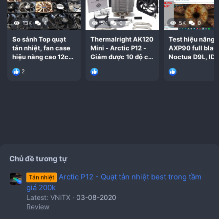
13K
4
5K
0
5K
0
So sánh Top quạt
Thermalright AK120
Test hiệu năng 
tản nhiệt, fan case
Mini - Arctic P12 -
AXP90 full blac
hiệu năng cao 12cm
Giảm được 10 độ có
Noctua D9L, ID 
tốt nhất cho pc mini
xứng đáng đồng tiền
904-XT Slim
2
itx
Chủ đề tương tự
Arctic P12 - Quạt tản nhiệt best trong tầm
Tản nhiệt
giá 200k
Latest: VNiTX
03-08-2020
Review