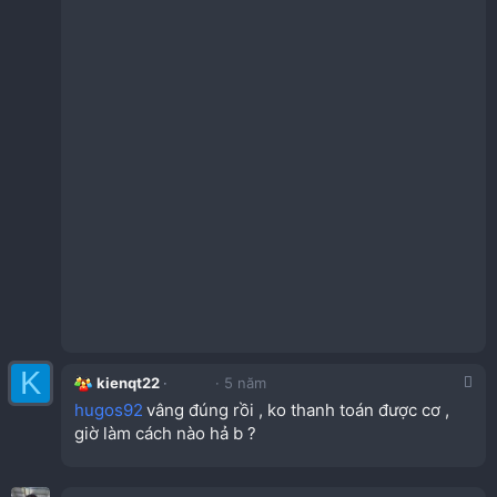
K
kienqt22
5 năm
hugos92
vâng đúng rồi , ko thanh toán được cơ ,
giờ làm cách nào hả b ?