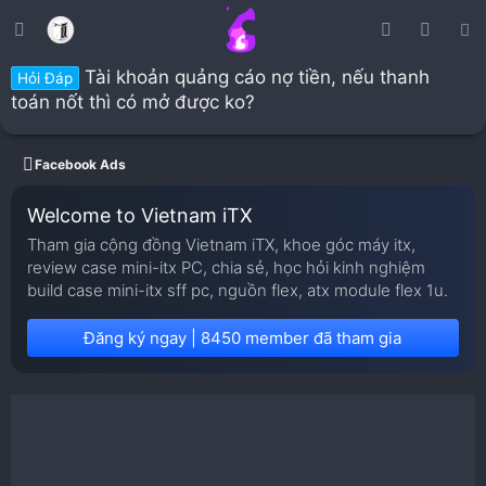
Tài khoản quảng cáo nợ tiền, nếu thanh
Hỏi Đáp
toán nốt thì có mở được ko?
Facebook Ads
Welcome to Vietnam iTX
Tham gia cộng đồng Vietnam iTX, khoe góc máy itx,
review case mini-itx PC, chia sẻ, học hỏi kinh nghiệm
build case mini-itx sff pc, nguồn flex, atx module flex 1u.
Đăng ký ngay | 8450 member đã tham gia