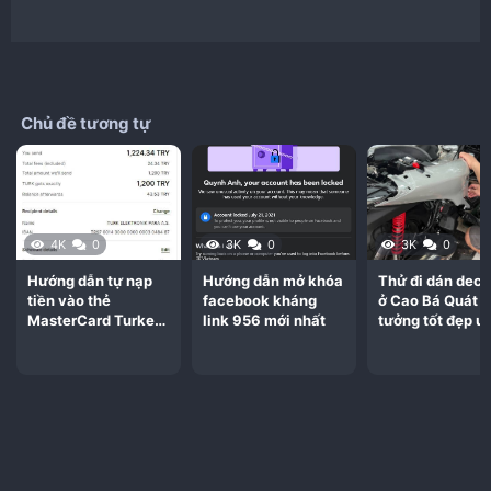
Chủ đề tương tự
4K
0
3K
0
3K
0
Hướng dẫn tự nạp
Hướng dẫn mở khóa
Thử đi dán deca
tiền vào thẻ
facebook kháng
ở Cao Bá Quát
MasterCard Turkey
link 956 mới nhất
tưởng tốt đẹp uy
bằng thẻ VN chi tiết
chất lượng quá 
nhất!
vọng