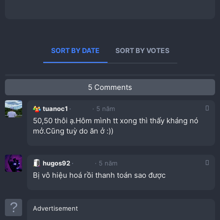
SORT BY DATE
SORT BY VOTES
5 Comments
tuanoc1
5 năm
50,50 thôi ạ.Hôm mình tt xong thì thấy kháng nó
mở.Cũng tuỳ do ăn ở :))
hugos92
5 năm
Bị vô hiệu hoá rồi thanh toán sao được
Advertisement