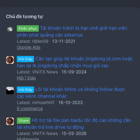
Chủ đề tương tự
Tài khoản tránh bị hạn chế giới hạn việc
Khắc phục
phân phát quảng cáo adsense
Latest: Hjtler09
13-11-2021
Google Ads
Cần tạo giúp tài khoản jingdong jd.com hoặc
Hỏi Đáp
bán lại tk jingdong chấp nhận mua giá cao
Latest: VNiTX News
15-09-2024
Hỏi | Đáp
Lỗi tài khoản tiktok us không follow được
Hỏi Đáp
các kênh channel khác
Latest: mrhoathhl1
16-10-2023
E-commerce
Hỗ trợ tải file pan baidu tốc độ cao không cần
Share
tài khoản trả link drive tự động
Latest: VNiTX News
15-05-2026
Multimedia