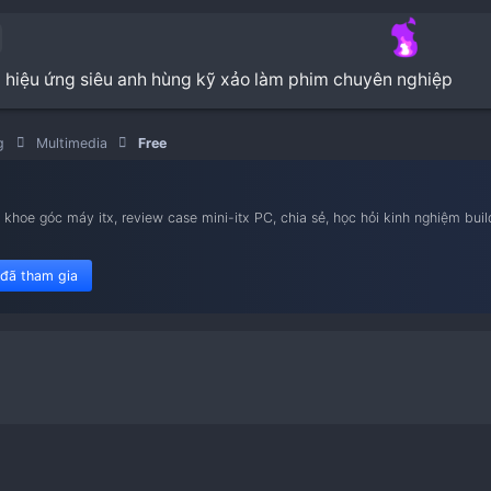
heroes gói hiệu ứng siêu anh hùng kỹ xảo làm phi
Marketing
Multimedia
Free
nam iTX
ietnam iTX, khoe góc máy itx, review case mini-itx PC, chia sẻ,
le flex 1u.
450 member đã tham gia