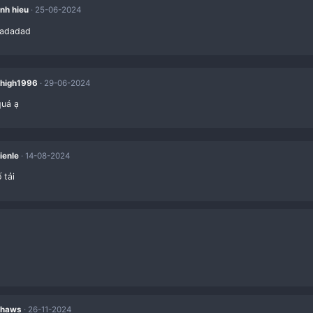
red
là sao? sao download
V
vipxv1
01-06-2024
like
red
ent
minh hieu
25-06-2024
adadadadad