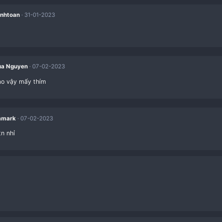
minhtoan
31-01-2023
đỉnh
red
Hua Nguyen
07-02-2023
tải sao vậy mấy thím
red
Hamark
07-02-2023
Tải ntn nhỉ