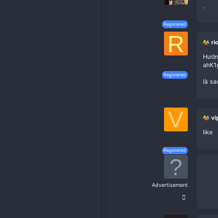
Registe
Registe
Registe