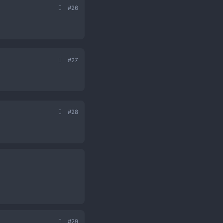
#25
#26