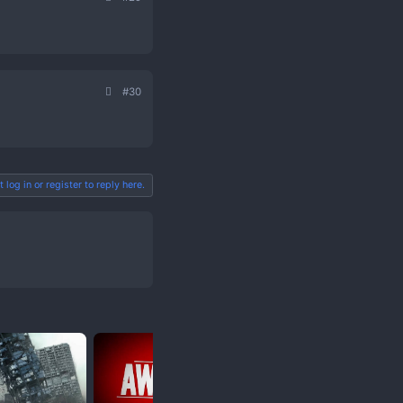
#27
#28