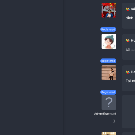
First
Prev
2 of 2
Registe
Registe