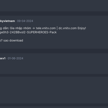
mohamed VFX
07-07-2023
thankyou
red
X
xmenroma
28-11-2023
Thanks you
red
rango_hugo
08-04-2024
.
red
R
rickyvietnam
09-04-2024
Hướng dẫn: Gia nhập nhóm -> tele.vnitx.com | dc.vnitx
ahK1ge0h3-242BBvol2-SUPERHEROES-Pack