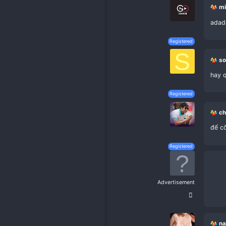
Registe
Registe
Advertisem