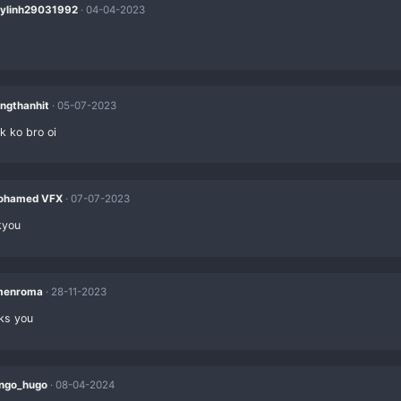
red
ent
duylinh29031992
04-04-2023
red
congthanhit
05-07-2023
co link ko bro oi
red