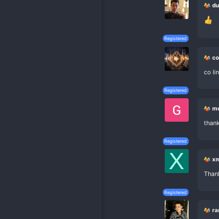
Registe
Advertisem
Registe
Registe