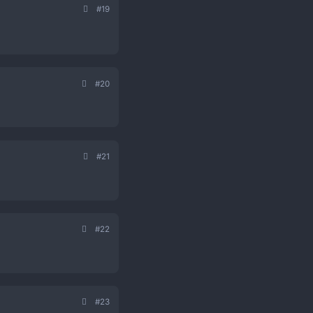
#19
#20