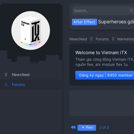
Super
After Effect
Newsfeed
Forums
Welcome to Viet
Tham gia cộng đồng V
nguồn flex, atx modu
Newsfeed
Đăng ký ngay | 8
Forums