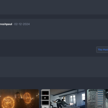
red
S
sohigh1996
29-06-2024
hay quá ạ
red
chienle
14-08-2024
để cố tải
red
ent