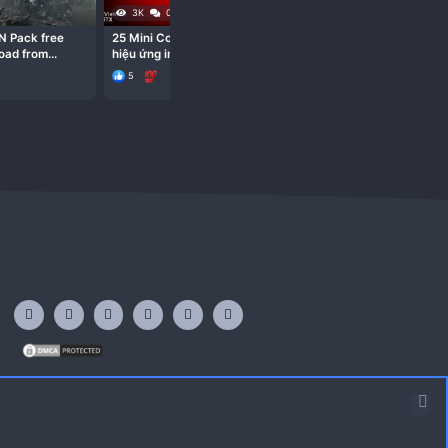
#29
#30
You must log in or register to reply here.