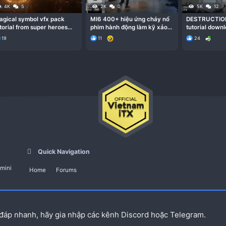
nahaws
26-11-2024
ok
red
sureshpaul
02-12-2024
hi
red
 đáp nhanh, hãy gia nhập các kênh Discord hoặc Telegram.