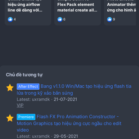
hiệu ứng airflow
Flex Pack element
Animator thêm 
line dễ dàng với
material create all
ứng cho hình ả
after effect
in one for Blender
trên AE after ef
4
6
9
Chủ đề tương tự
Bang v1.1.0 Win/Mac tạo hiệu ứng flash tia
After Effect
lửa trong kỹ xảo bắn súng
Latest: uxramdk
21-07-2021
VIP
Flash FX Pro Animation Constructor -
Premiere
Motion Graphics tạo hiệu ứng cực ngầu cho edit
video
Latest: uxramdk
29-05-2021