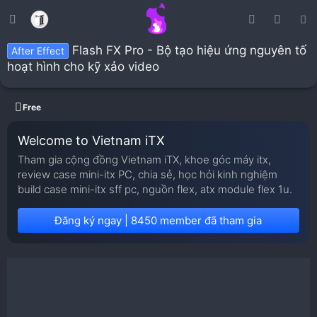
Flash FX Pro - Bộ tạo hiệu ứng nguyên tố
After Effect
hoạt hình cho kỹ xảo video
Free
Welcome to Vietnam iTX
Tham gia cộng đồng Vietnam iTX, khoe góc máy itx,
review case mini-itx PC, chia sẻ, học hỏi kinh nghiệm
build case mini-itx sff pc, nguồn flex, atx module flex 1u.
Đăng ký ngay | 8450 member đã tham gia