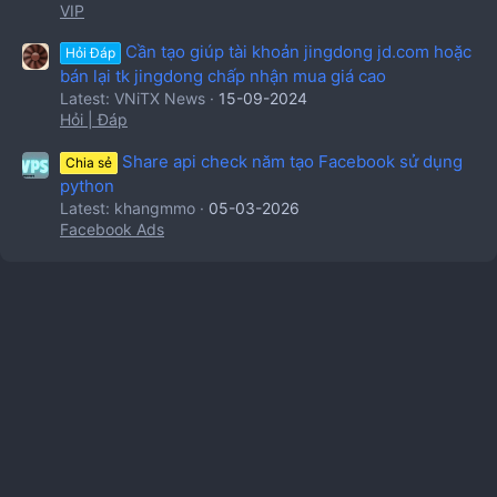
VIP
Cần tạo giúp tài khoản jingdong jd.com hoặc
Hỏi Đáp
bán lại tk jingdong chấp nhận mua giá cao
Latest: VNiTX News
15-09-2024
Hỏi | Đáp
Share api check năm tạo Facebook sử dụng
Chia sẻ
python
Latest: khangmmo
05-03-2026
Facebook Ads