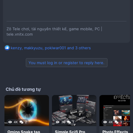
Zô Tele chơi, tài nguyên thiết kế, game mobile, PC |
tele.vnitx.com
R
kenzy
,
makkyuzu
,
pokiwar001
and 3 others
e
a
You must log in or register to reply here.
c
t
i
o
n
Chủ đề tương tự
s
:
4K
2
3K
1
4K
3
Omino Snake tạo
Simple Scifi Pro
Photo Effects