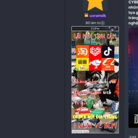
uxramdk
Bố làm to
SVIPer