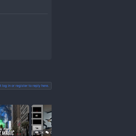
Đăng ký
hoặc
Đăng nhập
để xem nội dung.