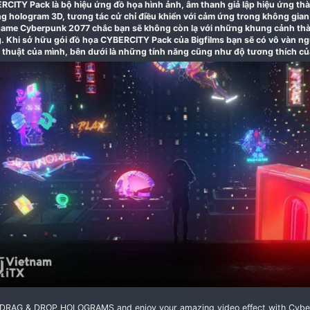
22-06-2021
CYBERCITY Pack là bộ hiệu ứng đồ họa hình ảnh, âm th
những hologram 3D, tương tác cử chỉ điều khiển với 
tựa game Cyberpunk 2077 chắc bạn sẽ không còn lạ 
tráng. Khi sở hữu gói đồ họa CYBERCITY Pack của Bi
nghệ thuật của mình, bên dưới là những tính năng cũn