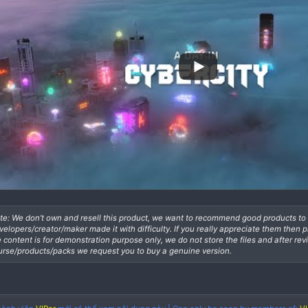
FINAL CUT PRO
DAVINCI RESOLVE
ADOBE AFTER EFFECTS
SONY VEGAS
HITFILM, & MORE
Buy Cybercity Pack to support the Dev
https://bigfilms.shop/products/cybercity-pack