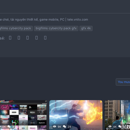
To view the content, you need to
Sign In
or
Register
|