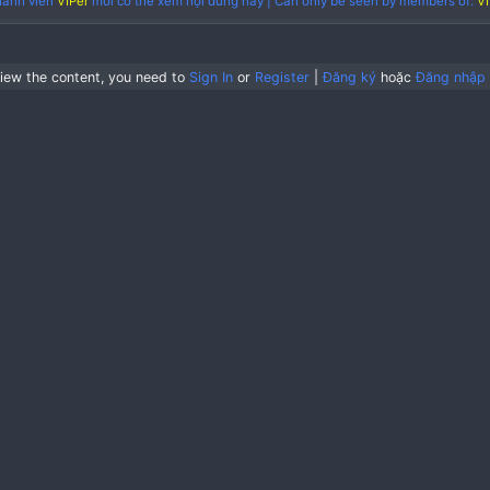
Note: We don’t own and resell this product, we want to 
Developers/creator/maker made it with difficulty. If you 
the content is for demonstration purpose only, we do not 
course/products/packs we request you to buy a genuine 
Thành viên
VIPer
mới có thể xem nội dung này | Can on