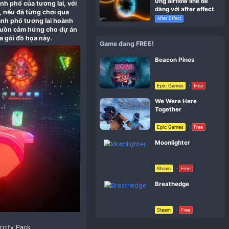
#1
anh giả lập hiệu ứng thành phố của tương lai, với
cảm ứng trong không gian, nếu đã từng chơi qua
với những khung cảnh thành phố tương lai hoành
gfilms bạn sẽ có vô vàn nguồn cảm hứng cho dự án
g như độ tương thích của gói đồ họa này.​
Gam