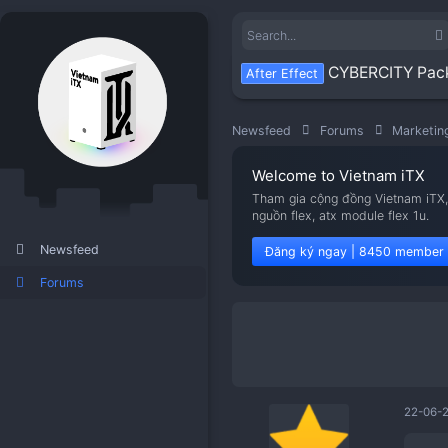
CYBER
After Effect
Newsfeed
Forums
Welcome to Viet
Tham gia cộng đồng V
nguồn flex, atx modu
Newsfeed
Đăng ký ngay | 8
Forums