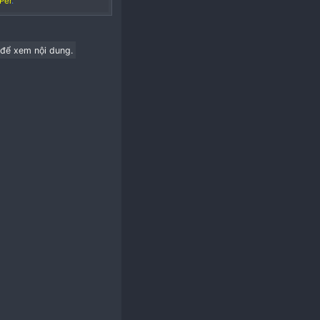
recommend good products to our readers.
really appreciate them then please buy from them. All
store the files and after reviewing you this
version.
ly be seen by members of:
VIPer
.