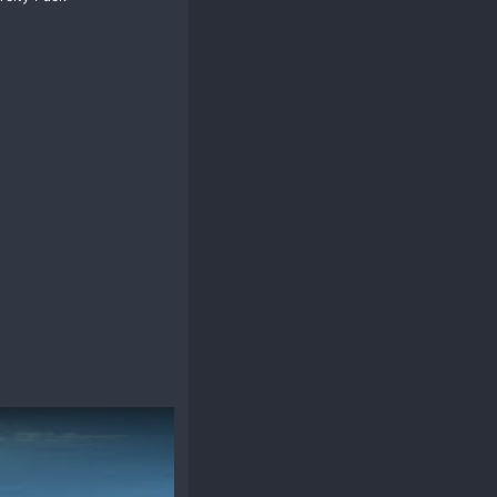
 video effect with Cybercity Pack
ứng âm thanh​
o video editor hiện nay​