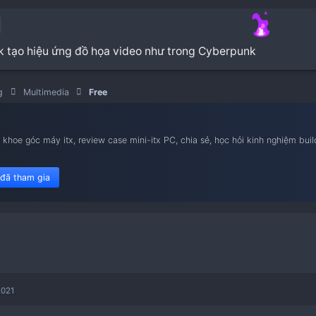
CITY Pack tạo hiệu ứng đồ họa video như trong 
Marketing
Multimedia
Free
nam iTX
ietnam iTX, khoe góc máy itx, review case mini-itx PC, chia sẻ,
le flex 1u.
450 member đã tham gia