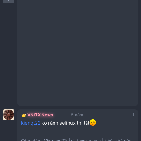
VNiTX News
5 năm
kienqt22
ko rành selinux thì tắt
Cộng đồng Vietnam iTX | vietnamitx.com | Nhỏ, nhỏ nữa,