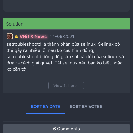
Solution
VNiTX News
14-06-2021
setroubleshootd là thành phần của selinux. Selinux có
thể gây ra nhiều lỗi nếu ko cấu hình đúng,
setroubleshootd dùng để giám sát các lỗi của selinux và
đưa ra cách giải quyết. Tắt selinux nếu bạn ko biết hoặc
ko cần tới
View full post
SORT BY DATE
SORT BY VOTES
6 Comments