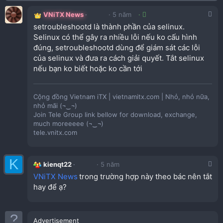
VNiTX News
5 năm
setroubleshootd là thành phần của selinux.
Selinux có thể gây ra nhiều lỗi nếu ko cấu hình
đúng, setroubleshootd dùng để giám sát các lỗi
của selinux và đưa ra cách giải quyết. Tắt selinux
nếu bạn ko biết hoặc ko cần tới
Cộng đồng Vietnam iTX | vietnamitx.com | Nhỏ, nhỏ nữa,
nhỏ mãi (¬‿¬)
Join Tele Group link bellow for download, exchange,
much moreeeee (¬‿¬)
tele.vnitx.com
K
kienqt22
5 năm
VNiTX News
trong trường hợp này theo bác nên tắt
hay để ạ?
Advertisement