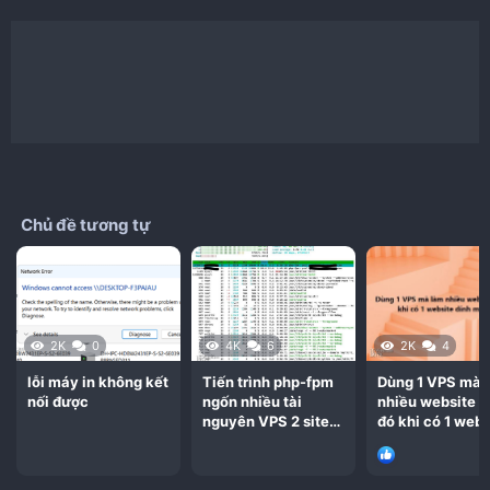
Chủ đề tương tự
2K
0
4K
6
2K
4
lỗi máy in không kết
Tiến trình php-fpm
Dùng 1 VPS mà 
nối được
ngốn nhiều tài
nhiều website t
nguyên VPS 2 site
đó khi có 1 webs
traffic khoảng 200 1
dính mã độc
ngày