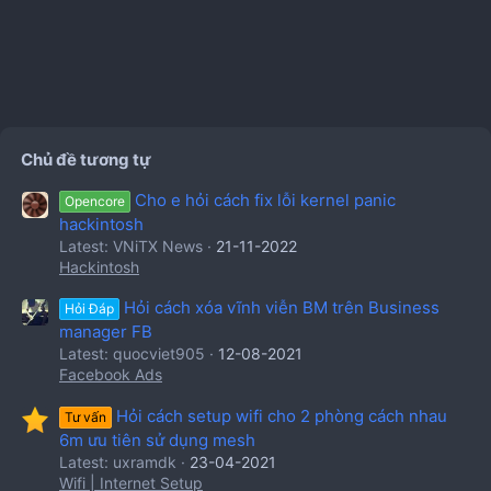
Chủ đề tương tự
Cho e hỏi cách fix lỗi kernel panic
Opencore
hackintosh
Latest: VNiTX News
21-11-2022
Hackintosh
Hỏi cách xóa vĩnh viễn BM trên Business
Hỏi Đáp
manager FB
Latest: quocviet905
12-08-2021
Facebook Ads
Hỏi cách setup wifi cho 2 phòng cách nhau
Tư vấn
6m ưu tiên sử dụng mesh
Latest: uxramdk
23-04-2021
Wifi | Internet Setup