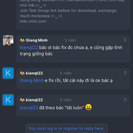
nhỏ mãi (¬‿¬)
Join Tele Group link bellow for download, exchange,
much moreeeee (¬‿¬)
tele.vnitx.com
Giang Minh
5 năm
kienqt22
bác ơi bác fix đc chưa ạ, e cũng gặp tình
trạng giống bác
K
kienqt22
5 năm
Giang Minh
e fix rồi, tắt cái này đi là ok bác ạ
K
kienqt22
5 năm
kienqt22
đã theo bác "tắt luôn"
You must log in or register to reply here.