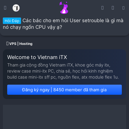
Các bác cho em hỏi User setrouble là gì mà
Hỏi Đáp
nó chạy ngốn CPU vậy ạ?
VPS | Hosting
Welcome to Vietnam iTX
Tham gia cộng đồng Vietnam iTX, khoe góc máy itx,
review case mini-itx PC, chia sẻ, học hỏi kinh nghiệm
build case mini-itx sff pc, nguồn flex, atx module flex 1u.
Đăng ký ngay | 8450 member đã tham gia