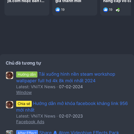
jd.com hoặc bán lại
giá thành mới
nâng cấp vỏ ca
tk jingdong chấp
19
19
nhận mua giá cao
Chủ đề tương tự
Tải xuống hình nền steam workshop
Hướng dẫn
wallpaper full hd 4k 8k mới nhất 2024
Latest: VNiTX News
07-02-2024
Window
Hướng dẫn mở khóa facebook kháng link 956
Chia sẻ
mới nhất
Latest: VNiTX News
02-07-2023
Facebook Ads
Share 🔔 Atom Videohive Effects Pack
After Effect