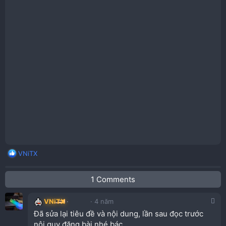
R
VNiTX
e
a
1 Comments
c
t
i
VNiTX
4 năm
o
Đã sửa lại tiêu đề và nội dung, lần sau đọc trước
n
nội quy đăng bài nhé bác.
s