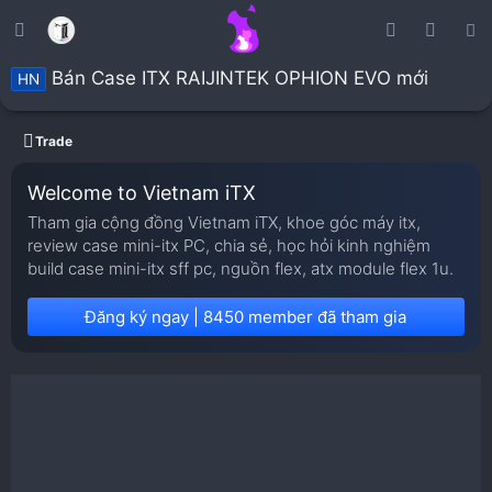
Bán Case ITX RAIJINTEK OPHION EVO mới
HN
Trade
Welcome to Vietnam iTX
Tham gia cộng đồng Vietnam iTX, khoe góc máy itx,
review case mini-itx PC, chia sẻ, học hỏi kinh nghiệm
build case mini-itx sff pc, nguồn flex, atx module flex 1u.
Đăng ký ngay | 8450 member đã tham gia