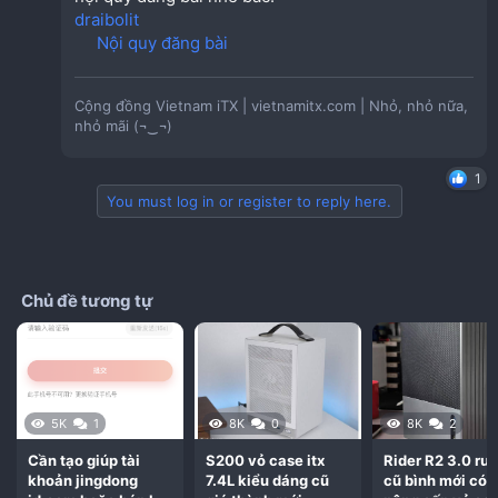
draibolit
:
Nội quy đăng bài
Cộng đồng Vietnam iTX | vietnamitx.com | Nhỏ, nhỏ nữa,
nhỏ mãi (¬‿¬)
1
You must log in or register to reply here.
Chủ đề tương tự
5K
1
8K
0
8K
2
Cần tạo giúp tài
S200 vỏ case itx
Rider R2 3.0 rư
khoản jingdong
7.4L kiểu dáng cũ
cũ bình mới có 