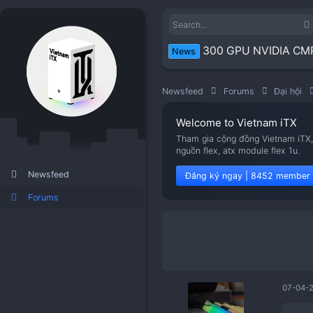
300 GPU N
News
Newsfeed
Forums
Welcome to Viet
Tham gia cộng đồng V
nguồn flex, atx modu
Newsfeed
Đăng ký ngay | 8
Forums