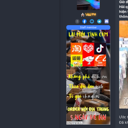
VNiTX
Staff member