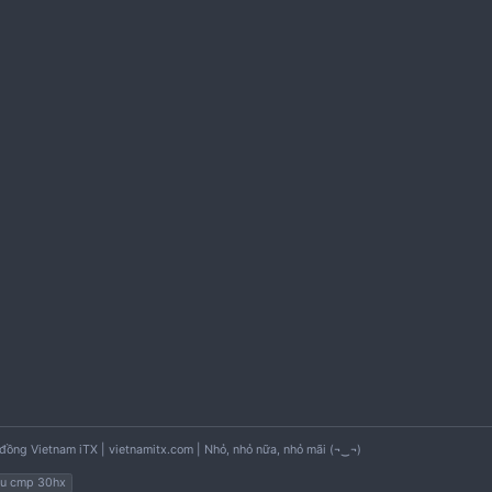
Ước tính giá trị thị trường không dưới 220.000 euro c
Đã khan card vga để chơi game nay còn bị thu giữ