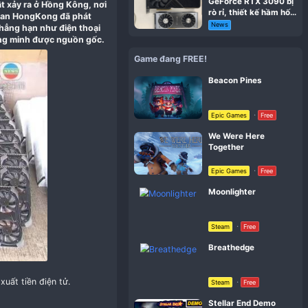
#1
phép qua biên giới. Sự thật xảy ra ở
Hồng Kông,
nơi
P 30HX của
NVIDIA
. Hải quan HongKong đã phát
a các loại hàng hóa khác chẳng hạn như điện thoại
 CMP này đều không chứng minh được nguồn gốc.​
Gam