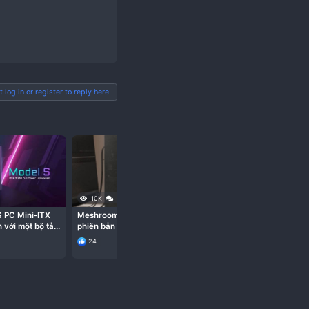
i (¬‿¬)
You must log in or register to reply here.