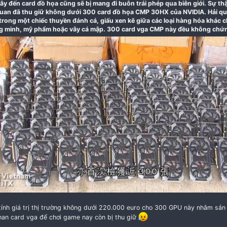
07-04-2021
Giờ đây đến card đồ họa cũng sẽ bị mang đi buôn trái 
Hải quan đã thu giữ không dưới 300 card đồ họa CM
hiện trong một chiếc thuyền đánh cá, giấu xen kẽ giữ
thông minh, mỹ phẩm hoặc vây cá mập. 300 card vga