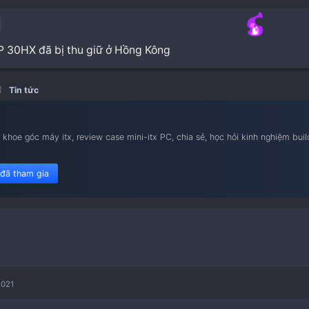
VIDIA CMP 30HX đã bị thu giữ ở Hồng Kông
Đại hội
Tin tức
nam iTX
ietnam iTX, khoe góc máy itx, review case mini-itx PC, chia sẻ,
le flex 1u.
452 member đã tham gia