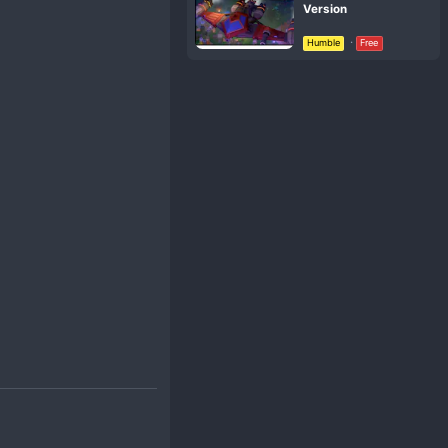
ho 300 GPU này nhằm sản xuất tiền điện tử.