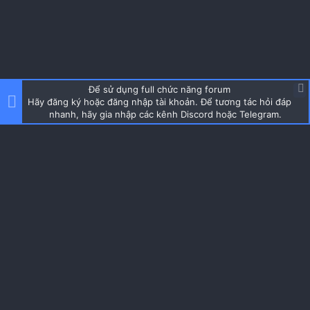
Để sử dụng full chức năng forum
Hãy đăng ký hoặc đăng nhập tài khoản. Để tương tác hỏi đáp
nhanh, hãy gia nhập các kênh Discord hoặc Telegram.
About us
Cộng đồng được thành lập từ 2019, đam mê dàn máy tính nhỏ
gọn mini itx, học hỏi và chia sẻ kinh nghiệm build iTX SFF PC