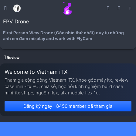
FPV Drone
First Person View Drone (Góc nhìn thứ nhất) quy tụ những
anh em đam mê play and work with FlyCam
Review
Welcome to Vietnam iTX
Tham gia cộng đồng Vietnam iTX, khoe góc máy itx, review
case mini-itx PC, chia sẻ, học hỏi kinh nghiệm build case
mini-itx sff pc, nguồn flex, atx module flex 1u.
Đăng ký ngay | 8450 member đã tham gia
Forum list