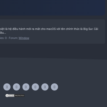
 10
tiếp theo của Apple đặc biệt là hệ điều hành mới ra mắt cho macOS 
c thay đổi đồng bộ với hệ điều...
Replies: 0
Forum:
Window
in
10
widget
win
10