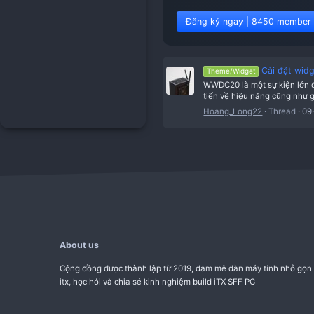
Đăng ký ngay | 8
Theme/Widget
WWDC20 là một 
tiến về hiệu n
Hoang_Long2