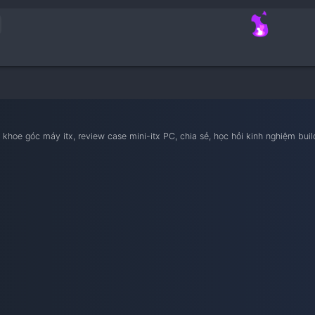
nam iTX
ietnam iTX, khoe góc máy itx, review case mini-itx PC, chia sẻ, 