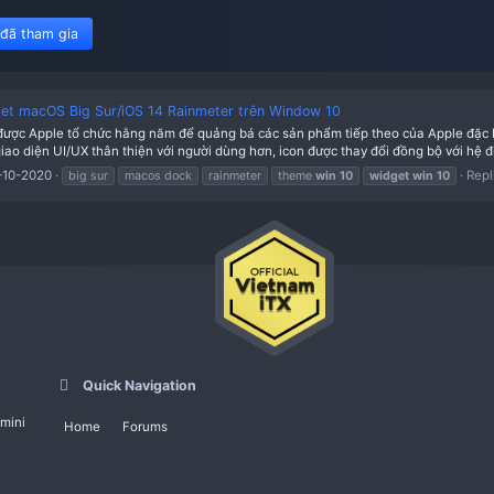
450 member đã tham gia
Cài đặt widget macOS Big Sur/iOS 14 Rainmeter trên Window
sự kiện lớn được Apple tổ chức hằng năm để quảng bá các sản phẩm 
ăng cũng như giao diện UI/UX thân thiện với người dùng hơn, icon đượ
2
Thread
09-10-2020
big sur
macos dock
rainmeter
theme
w