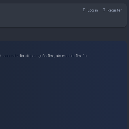
học hỏi kinh nghiệm build case mini-itx sff pc, nguồn flex, atx 