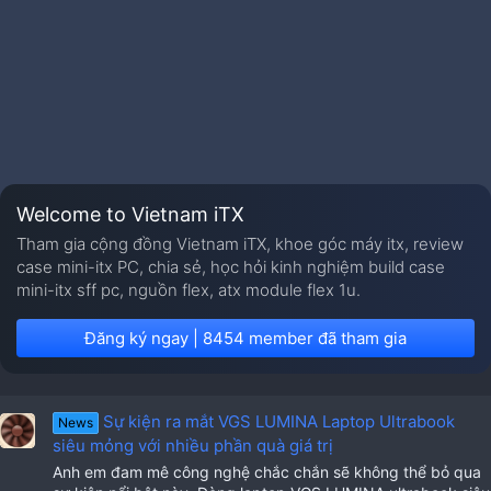
Welcome to Vietnam iTX
Tham gia cộng đồng Vietnam iTX, khoe góc máy itx, review
case mini-itx PC, chia sẻ, học hỏi kinh nghiệm build case
mini-itx sff pc, nguồn flex, atx module flex 1u.
Đăng ký ngay | 8454 member đã tham gia
Sự kiện ra mắt VGS LUMINA Laptop Ultrabook
News
siêu mỏng với nhiều phần quà giá trị
Anh em đam mê công nghệ chắc chắn sẽ không thể bỏ qua