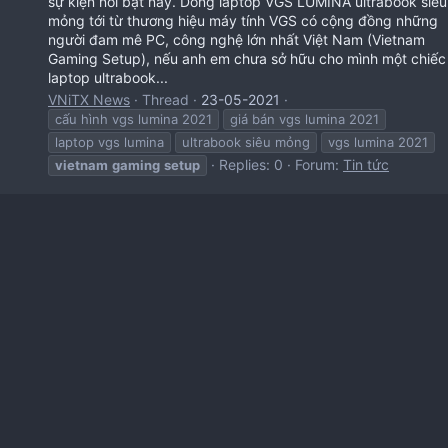
sự kiện nổi bật này. Dòng laptop VGS LUMINA ultrabook siêu
mỏng tới từ thương hiệu máy tính VGS có cộng đồng những
người đam mê PC, công nghệ lớn nhất Việt Nam (Vietnam
Gaming Setup), nếu anh em chưa sở hữu cho mình một chiếc
laptop ultrabook...
VNiTX News
Thread
23-05-2021
cấu hình vgs lumina 2021
giá bán vgs lumina 2021
laptop vgs lumina
ultrabook siêu mỏng
vgs lumina 2021
Replies: 0
Forum:
Tin tức
vietnam
gaming
setup