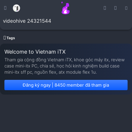
videohive 24321544
Tags
Welcome to Vietnam iTX
Tham gia cộng đồng Vietnam iTX, khoe góc máy itx, review
case mini-itx PC, chia sẻ, học hỏi kinh nghiệm build case
mini-itx sff pc, nguồn flex, atx module flex 1u.
Đăng ký ngay | 8450 member đã tham gia