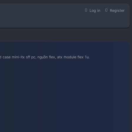
học hỏi kinh nghiệm build case mini-itx sff pc, nguồn flex, atx 