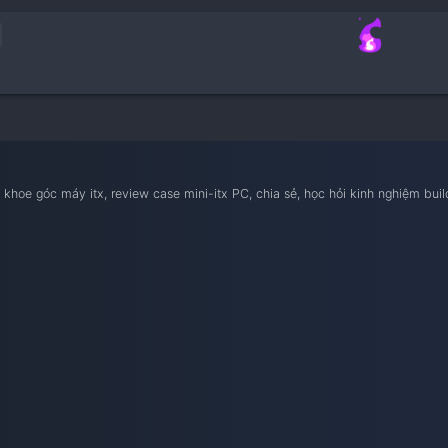
nam iTX
ietnam iTX, khoe góc máy itx, review case mini-itx PC, chia sẻ, 