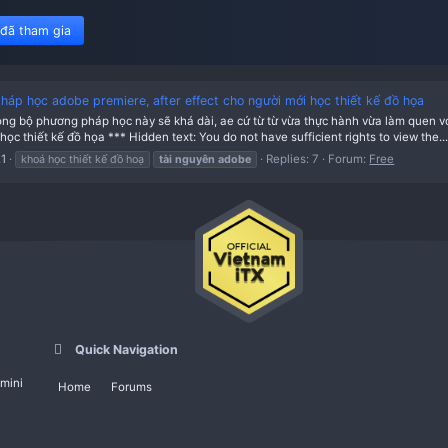
450 member đã tham gia
 bộ phương pháp học adobe premiere, after effect cho người mớ
c kiến thức trong bộ phương pháp học này sẽ khá dài, ae cứ từ từ vừ
o người mới học thiết kế đồ họa *** Hidden text: You do not have suf
ead
11-05-2021
Repli
khoá học thiết kế đồ hoạ
tài
nguyên
adobe