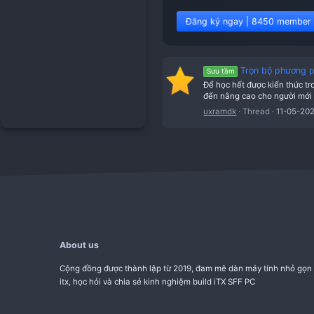
Đăng ký ngay | 8
Trọn
Sưu tầm
Để học hết đượ
đến nâng cao ch
uxramdk
Thr