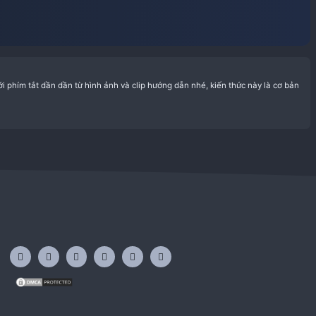
i học thiết kế đồ họa
a thực hành vừa làm quen với phím tắt dần dần từ hình ảnh và clip h
ficient rights to view the...
es: 7
Forum:
Free