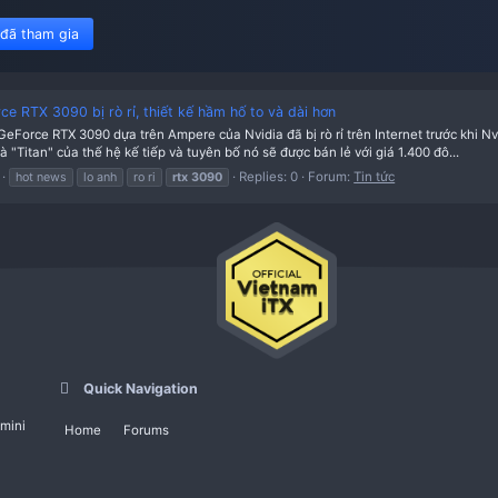
450 member đã tham gia
 Nvidia GeForce RTX 3090 bị rò rỉ, thiết kế hầm hố to và dài h
 đầu tiên về GeForce RTX 3090 dựa trên Ampere của Nvidia đã bị rò rỉ
n, với mô tả là "Titan" của thế hệ kế tiếp và tuyên bố nó sẽ được bán
d
23-08-2020
Replies: 0
Fo
hot news
lo anh
ro ri
rtx
3090