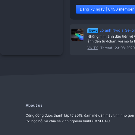
Đăng ký ngay | 8
Lộ ảnh
News
Những hình ảnh
ảnh đến từ 4cha
VNiTX
Threa