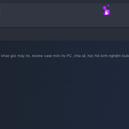
nam iTX
ietnam iTX, khoe góc máy itx, review case mini-itx PC, chia sẻ, 