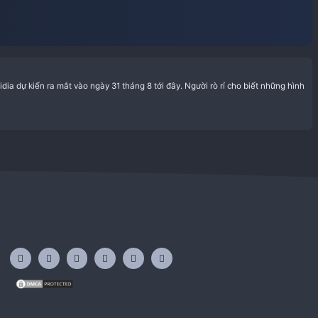
ơn
 trên Internet trước khi Nvidia dự kiến ra mắt vào ngày 31 tháng 8 t
 lẻ với giá 1.400 đô...
rum:
Tin tức