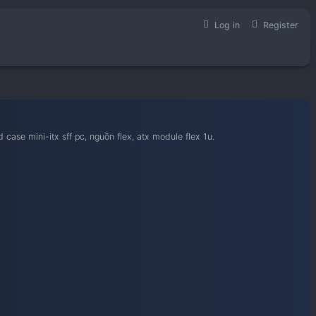
học hỏi kinh nghiệm build case mini-itx sff pc, nguồn flex, atx 