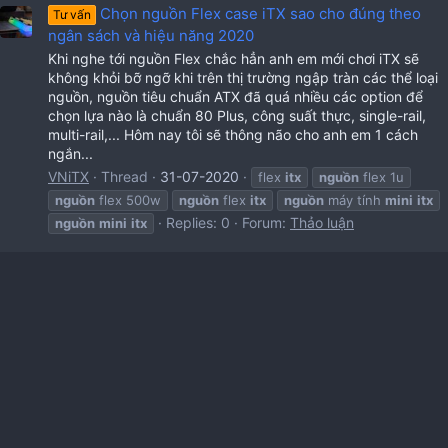
Chọn nguồn Flex case iTX sao cho đúng theo
Tư vấn
ngân sách và hiệu năng 2020
Khi nghe tới nguồn Flex chắc hẳn anh em mới chơi iTX sẽ
không khỏi bỡ ngỡ khi trên thị trường ngập tràn các thể loại
nguồn, nguồn tiêu chuẩn ATX đã quá nhiều các option để
chọn lựa nào là chuẩn 80 Plus, công suất thực, single-rail,
multi-rail,... Hôm nay tôi sẽ thông não cho anh em 1 cách
ngắn...
VNiTX
Thread
31-07-2020
flex
itx
nguồn
flex 1u
nguồn
flex 500w
nguồn
flex
itx
nguồn
máy tính
mini
itx
Replies: 0
Forum:
Thảo luận
nguồn
mini
itx