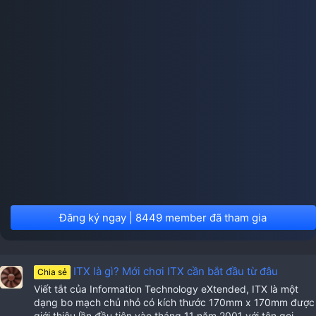
Đăng ký ngay | 8449 member đã tham gia
ITX là gì? Mới chơi ITX cần bắt đầu từ đâu
Chia sẻ
Viết tắt của Information Technology eXtended, ITX là một
dạng bo mạch chủ nhỏ có kích thước 170mm x 170mm được
giới thiệu lần đầu tiên vào tháng 11 năm 2001 với tên gọi