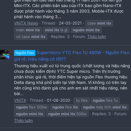
Mini-ITX. Các phiên bản sau của ITX bao gồm Nano-ITX
được phát hành vào tháng 3 năm 2003, Mobile-ITX được
phát hành vào tháng 3...
VNiTX News
Thread
24-05-2021
case
mini
itx
main
mini
itx
mini
itx
là gì
nguồn
mini
itx
Replies: 3
Forum:
Thảo luận
vỏ case
mini
itx
Supermicro YTC Flex 1U 480W - Nguồn Flex
Nguồn Flex
giá rẻ, hiệu năng có tốt??
Thương hiệu xuất xứ từ trung quốc (chất lượng và hiệu năng
chưa được kiểm định) YTC Super micro. Trên thị trường
phân khúc giá rẻ, thời điểm hiện tại nguồn Flex thương hiệu
Delta đang khá phổ biến tại Việt Nam. Vì không có trên tay
nên cũng khó đánh giá cho anh em sát nhất hiệu năng, nên
bài...
VNiTX
Thread
01-08-2020
1u flex
nguồn
flex 1u
nguồn
flex 500w
nguồn
flex
itx
nguồn
máy tính
mini
itx
Replies: 3
Forum:
nguồn
mini
itx
nguồn
mini
itx
500w
Thảo luận