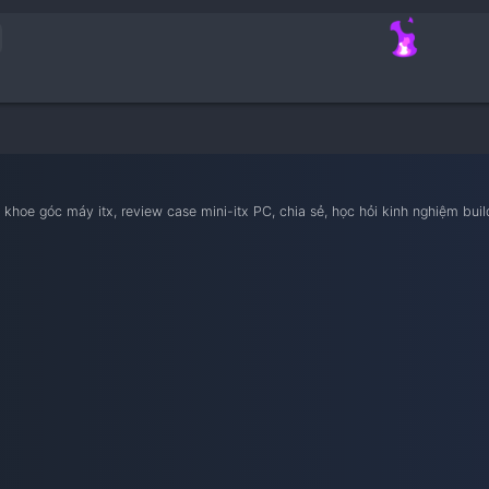
nam iTX
ietnam iTX, khoe góc máy itx, review case mini-itx PC, chia sẻ, 