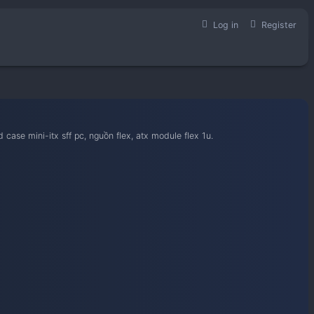
học hỏi kinh nghiệm build case mini-itx sff pc, nguồn flex, atx 