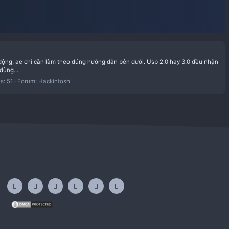
 windows, tất cả gần như tự động, ae chỉ cần làm theo đúng hướng d
b.com/USBToolBox/kext Cách dùng...
Replies: 51
Forum:
Hackintosh
b
toolbox
hackintosh