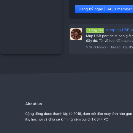
Đăng ký ngay | 8
Ma
Hướng dẫn
Map USB port c
đầy đủ. Tải về
VNiTX News