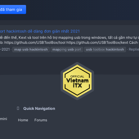
450 member đã tham gia
pping USB port hackintosh dễ dàng đơn giản nhất 2021
hưa bao giờ dễ đến thế, Kext và tool trên hỗ trợ mapping usb trong
 tool để map usb: https://github.com/USBToolBox/tool https://githu
Thread
09-05-2021
map
usb
hackintosh
map
ping
usb
port
us