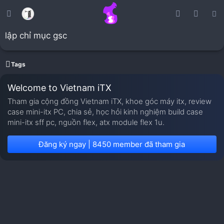
lập chỉ mục gsc
Tags
Welcome to Vietnam iTX
Tham gia cộng đồng Vietnam iTX, khoe góc máy itx, review
case mini-itx PC, chia sẻ, học hỏi kinh nghiệm build case
mini-itx sff pc, nguồn flex, atx module flex 1u.
Đăng ký ngay | 8450 member đã tham gia