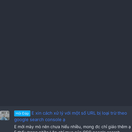
E xin cách xử lý với một số URL bị loại trừ theo
Hỏi Đáp
google search console ạ
E mới mày mò nên chưa hiểu nhiều, mong đc chỉ giáo thêm ạ