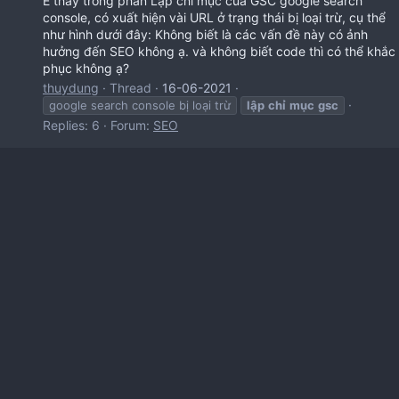
E thấy trong phần Lập chỉ mục của GSC google search
console, có xuất hiện vài URL ở trạng thái bị loại trừ, cụ thể
như hình dưới đây: Không biết là các vấn đề này có ảnh
hưởng đến SEO không ạ. và không biết code thì có thể khắc
phục không ạ?
thuydung
Thread
16-06-2021
google search console bị loại trừ
lập
chỉ
mục
gsc
Replies: 6
Forum:
SEO