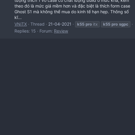
tượng thích 1 vỏ case có chất lượng build ở mức khá, kèm
theo đó là mức giá mềm hơn và đặc biệt là thích form case
Ghost S1 mà không thể mua do kinh tế hạn hẹp. Thông số
kĩ...
VNiTX
Thread
21-04-2021
k55
pro
itx
k55
pro
sgpc
Replies: 15
Forum:
Review