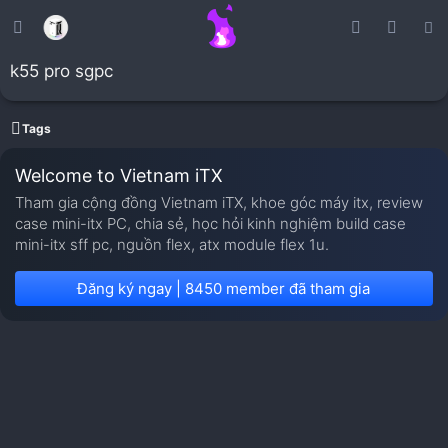
k55 pro sgpc
Tags
Welcome to Vietnam iTX
Tham gia cộng đồng Vietnam iTX, khoe góc máy itx, review
case mini-itx PC, chia sẻ, học hỏi kinh nghiệm build case
mini-itx sff pc, nguồn flex, atx module flex 1u.
Đăng ký ngay | 8450 member đã tham gia