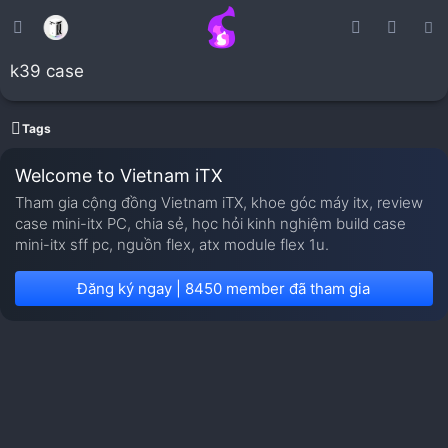
k39 case
Tags
Welcome to Vietnam iTX
Tham gia cộng đồng Vietnam iTX, khoe góc máy itx, review
case mini-itx PC, chia sẻ, học hỏi kinh nghiệm build case
mini-itx sff pc, nguồn flex, atx module flex 1u.
Đăng ký ngay | 8450 member đã tham gia