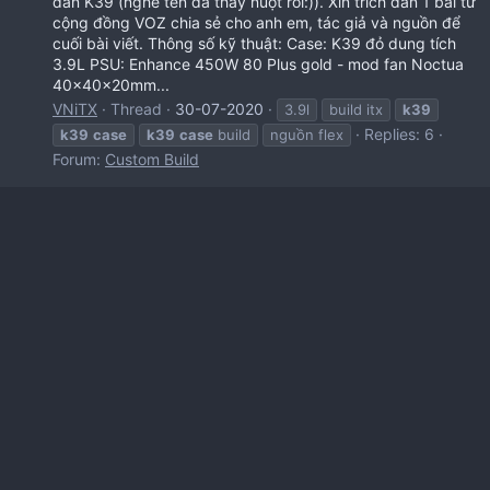
dân K39 (nghe tên đã thấy nuột rồi:)). Xin trích dẫn 1 bài từ
cộng đồng VOZ chia sẻ cho anh em, tác giả và nguồn để
cuối bài viết. Thông số kỹ thuật: Case: K39 đỏ dung tích
3.9L PSU: Enhance 450W 80 Plus gold - mod fan Noctua
40x40x20mm...
VNiTX
Thread
30-07-2020
3.9l
build itx
k39
Replies: 6
k39
case
k39
case
build
nguồn flex
Forum:
Custom Build