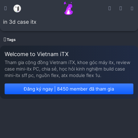
in 3d case itx
Tags
Welcome to Vietnam iTX
Tham gia cộng đồng Vietnam iTX, khoe góc máy itx, review
case mini-itx PC, chia sẻ, học hỏi kinh nghiệm build case
mini-itx sff pc, nguồn flex, atx module flex 1u.
Đăng ký ngay | 8450 member đã tham gia