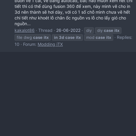
buồn vẽ 1 cái, vẽ bằng autocad, bác nào muốn xem nét chi
tiết thì có thể dùng fusion 360 để xem, này mình vẽ cho in
3d nên thành sẽ hơi dày, với có 1 số chỗ mình chưa vẽ hết
chi tiết như khoét lỗ chân ốc nguồn vs lỗ cho lấy gió cho
nguồn...
kakalot86
Thread
26-06-2022
diy
diy
case
itx
Replies:
file dwg
case
itx
in
3d
case
itx
mod
case
itx
10
Forum:
Modding iTX