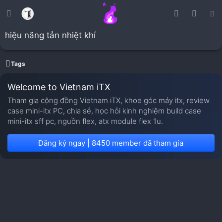
hiệu năng tản nhiệt khí
Tags
Welcome to Vietnam iTX
Tham gia cộng đồng Vietnam iTX, khoe góc máy itx, review
case mini-itx PC, chia sẻ, học hỏi kinh nghiệm build case
mini-itx sff pc, nguồn flex, atx module flex 1u.
Đăng ký ngay | 8450 member đã tham gia