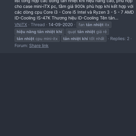
list tổng hợp các dòng tản nhiệt khí hiệu năng cao, phù hợp
cho case mini-iTX pc, tầm giá 900k phù hợp khi kết hợp với
các dòng cpu Core i3 - Core i5 Intel và Ryzen 3 - 5 - 7 AMD
ID-Cooling IS-47K Thương hiệu ID-Cooling Tên tản...
VNiTX
Thread
14-09-2020
fan
tản
nhiệt
itx
hiệu
năng
tản
nhiệt
khí
quạt
tản
nhiệt
giá rẻ
Replies: 2
tản
nhiệt
cpu mini-itx
tản
nhiệt
khí
tốt nhất
Forum:
Share link