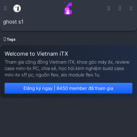
ghost s1
Tags
Welcome to Vietnam iTX
Tham gia cộng đồng Vietnam iTX, khoe góc máy itx, review
case mini-itx PC, chia sẻ, học hỏi kinh nghiệm build case
mini-itx sff pc, nguồn flex, atx module flex 1u.
Đăng ký ngay | 8450 member đã tham gia