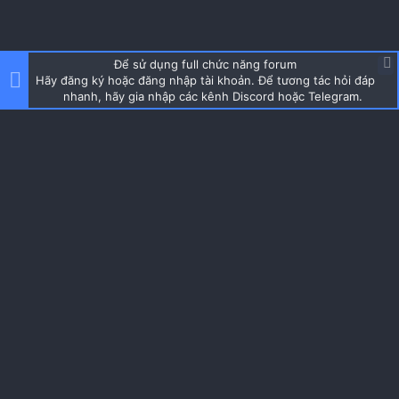
Để sử dụng full chức năng forum
Hãy đăng ký hoặc đăng nhập tài khoản. Để tương tác hỏi đáp
nhanh, hãy gia nhập các kênh Discord hoặc Telegram.
About us
Cộng đồng được thành lập từ 2019, đam mê dàn máy tính nhỏ
gọn mini itx, học hỏi và chia sẻ kinh nghiệm build iTX SFF PC
Quick Navigation