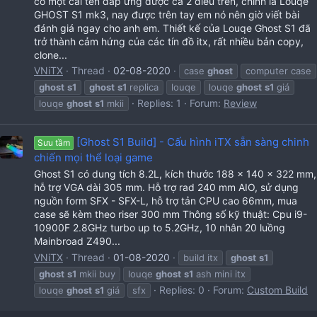
có một cái tên đáp ứng được cả 2 điều trên, chính là Louqe
GHOST S1 mk3, nay được trên tay em nó nên giờ viết bài
đánh giá ngay cho anh em. Thiết kế của Louqe Ghost S1 đã
trở thành cảm hứng của các tín đồ itx, rất nhiều bản copy,
clone...
VNiTX
Thread
02-08-2020
case
ghost
computer case
ghost
s1
ghost
s1
replica
louqe
louqe
ghost
s1
giá
Replies: 1
Forum:
Review
louqe
ghost
s1
mkii
[Ghost S1 Build] - Cấu hình iTX sẵn sàng chinh
Sưu tầm
chiến mọi thể loại game
Ghost S1 có dung tích 8.2L, kích thước 188 x 140 x 322 mm,
hỗ trợ VGA dài 305 mm. Hỗ trợ rad 240 mm AIO, sử dụng
nguồn form SFX - SFX-L, hỗ trợ tản CPU cao 66mm, mua
case sẽ kèm theo riser 300 mm Thông số kỹ thuật: Cpu i9-
10900F 2.8GHz turbo up to 5.2GHz, 10 nhân 20 luồng
Mainbroad Z490...
VNiTX
Thread
01-08-2020
build itx
ghost
s1
ghost
s1
mkii buy
louqe
ghost
s1
ash mini itx
Replies: 0
Forum:
Custom Build
louqe
ghost
s1
giá
sfx