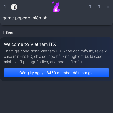
game popcap miễn phí
Tags
Welcome to Vietnam iTX
Tham gia cộng đồng Vietnam iTX, khoe góc máy itx, review
case mini-itx PC, chia sẻ, học hỏi kinh nghiệm build case
mini-itx sff pc, nguồn flex, atx module flex 1u.
Đăng ký ngay | 8450 member đã tham gia