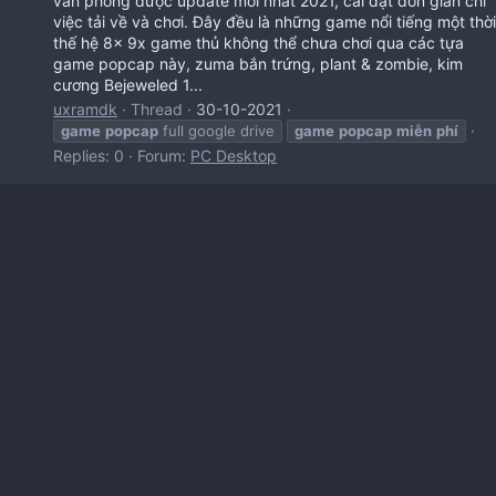
văn phòng được update mới nhất 2021, cài đặt đơn giản chỉ
việc tải về và chơi. Đây đều là những game nổi tiếng một thời
thế hệ 8x 9x game thủ không thể chưa chơi qua các tựa
game popcap này, zuma bắn trứng, plant & zombie, kim
cương Bejeweled 1...
uxramdk
Thread
30-10-2021
game
popcap
full google drive
game
popcap
miễn
phí
Replies: 0
Forum:
PC Desktop