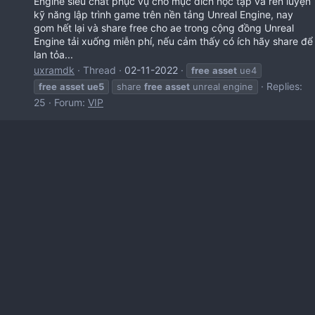
Engine siêu chất phục vụ cho mục đích học tập và rèn luyện
kỹ năng lập trình game trên nền tảng Unreal Engine, nay
gom hết lại và share free cho ae trong cộng đồng Unreal
Engine tải xuống miễn phí, nếu cảm thấy có ích hãy share để
lan tỏa...
uxramdk
Thread
02-11-2022
free
asset
ue4
Replies:
free
asset
ue5
share
free
asset
unreal engine
25
Forum:
VIP