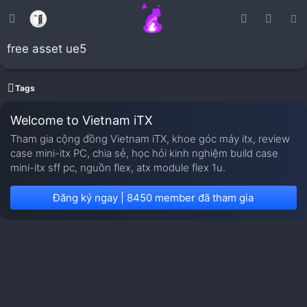
free asset ue5
Tags
Welcome to Vietnam iTX
Tham gia cộng đồng Vietnam iTX, khoe góc máy itx, review
case mini-itx PC, chia sẻ, học hỏi kinh nghiệm build case
mini-itx sff pc, nguồn flex, atx module flex 1u.
Đăng ký ngay | 8450 member đã tham gia